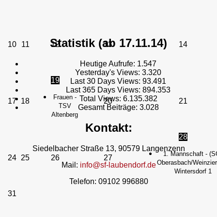
Statistik (ab 17.11.14)
10
11
12
13
14
Heutige Aufrufe:
1.547
Yesterday's Views:
3.320
19
Last 30 Days Views:
93.491
Last 365 Days Views:
894.353
Frauen -
Total Views:
6.135.382
17
18
20
21
TSV
Gesamt Beiträge:
3.028
Altenberg
Kontakt:
28
Siedelbacher Straße 13, 90579 Langenzenn
1. Mannschaft - (S
24
25
26
27
Oberasbach/Weinzierl
Mail:
info@sf-laubendorf.de
Wintersdorf 1
Telefon: 09102 996880
31