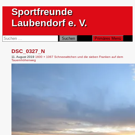
Zum
Sportfreunde
Inhalt
springen
Laubendorf e. V.
Suchen
Suchen
Primäres Menü
nach:
DSC_0327_N
11. August 2019
1600 × 1067
Schneewittchen und die sieben Franken auf dem
Tauernhöhenweg