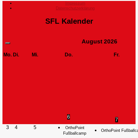
Impressum
Datenschutzerklärung
SFL Kalender
August
2026
Mo.
Di.
Mi.
Do.
Fr.
6
7
3
4
5
OrthoPoint
OrthoPoint Fußball
Fußballcamp