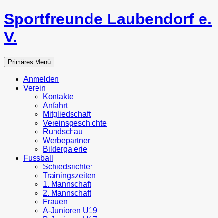
Zum
Sportfreunde Laubendorf e.
Inhalt
springen
V.
Suchen
Primäres Menü
Anmelden
Verein
Kontakte
Anfahrt
Mitgliedschaft
Vereinsgeschichte
Rundschau
Werbepartner
Bildergalerie
Fussball
Schiedsrichter
Trainingszeiten
1. Mannschaft
2. Mannschaft
Frauen
A-Junioren U19