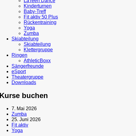
LaTeen Dance
Kinderturnen
Baby-Treff
Fit aktiv 50 Plus
Rückentraining
Yoga
Zumba
Skiabteilung
Skiabteilung
Klettergruppe
Ringen
AthleticBoxx
Sängerfreunde
eSport
Theatergruppe
Downloads
Kurse buchen
7. Mai 2026
Zumba
25. Juni 2026
Fit aktiv
Yoga