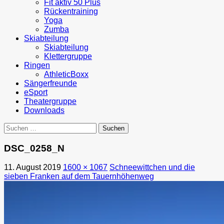
Fit aktiv 50 Plus
Rückentraining
Yoga
Zumba
Skiabteilung
Skiabteilung
Klettergruppe
Ringen
AthleticBoxx
Sängerfreunde
eSport
Theatergruppe
Downloads
Suchen
nach:
DSC_0258_N
11. August 2019
1600 × 1067
Schneewittchen und die
sieben Franken auf dem Tauernhöhenweg