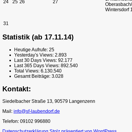
24
25
26
27
Oberasbach/
Wintersdorf 
31
Statistik (ab 17.11.14)
Heutige Aufrufe:
25
Yesterday's Views:
2.893
Last 30 Days Views:
92.177
Last 365 Days Views:
892.540
Total Views:
6.130.540
Gesamt Beiträge:
3.028
Kontakt:
Siedelbacher Straße 13, 90579 Langenzenn
Mail:
info@sf-laubendorf.de
Telefon: 09102 996880
Datenschutzerklärung
Stolz präsentiert von WordPress