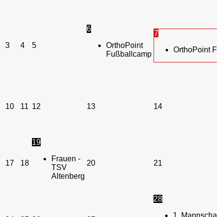
6
7
3
4
5
OrthoPoint
OrthoPoint 
Fußballcamp
10
11
12
13
14
19
Frauen -
17
18
20
21
TSV
Altenberg
28
1. Mannschaf