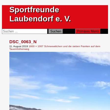
Zum
Sportfreunde
Inhalt
springen
Laubendorf e. V.
Suchen
Suchen
Primäres Menü
nach:
DSC_0063_N
11. August 2019
1600 × 1067
Schneewittchen und die sieben Franken auf dem
Tauernhöhenweg