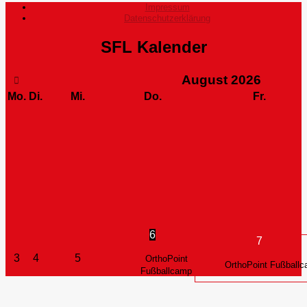
Impressum
Datenschutzerklärung
SFL Kalender
August
2026
Mo.
Di.
Mi.
Do.
Fr.
6
7
3
4
5
OrthoPoint
OrthoPoint Fußball
Fußballcamp