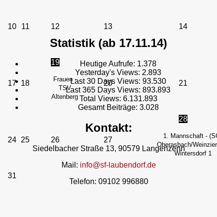
10
11
12
13
14
Statistik (ab 17.11.14)
19
Heutige Aufrufe:
1.378
Yesterday's Views:
2.893
Frauen -
Last 30 Days Views:
93.530
17
18
20
21
TSV
Last 365 Days Views:
893.893
Altenberg
Total Views:
6.131.893
Gesamt Beiträge:
3.028
28
Kontakt:
1. Mannschaft - (S
24
25
26
27
Oberasbach/Weinzierl
Siedelbacher Straße 13, 90579 Langenzenn
Wintersdorf 1
Mail:
info@sf-laubendorf.de
31
Telefon: 09102 996880