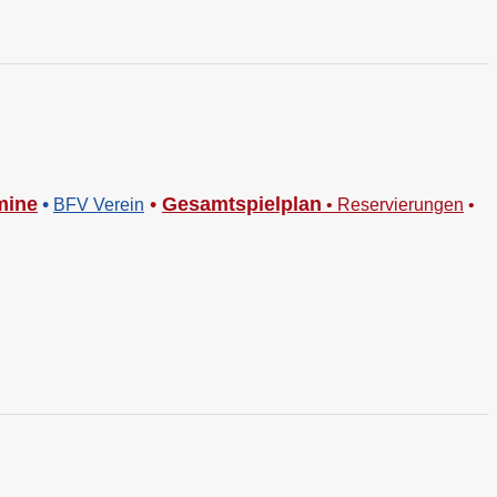
mine
•
•
Gesamtspielplan
BFV Verein
•
Reservierungen
•