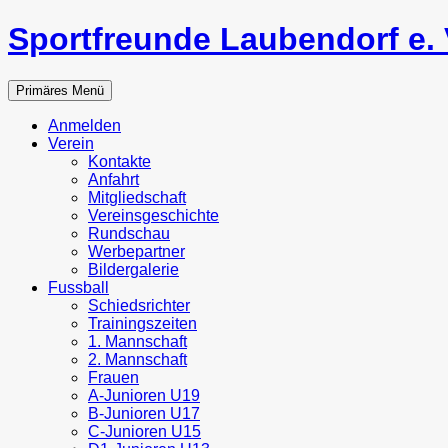
Zum
Sportfreunde Laubendorf e. 
Inhalt
springen
Suchen
Primäres Menü
Anmelden
Verein
Kontakte
Anfahrt
Mitgliedschaft
Vereinsgeschichte
Rundschau
Werbepartner
Bildergalerie
Fussball
Schiedsrichter
Trainingszeiten
1. Mannschaft
2. Mannschaft
Frauen
A-Junioren U19
B-Junioren U17
C-Junioren U15