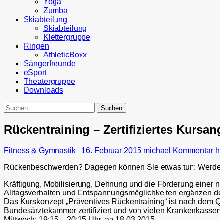
Yoga
Zumba
Skiabteilung
Skiabteilung
Klettergruppe
Ringen
AthleticBoxx
Sängerfreunde
eSport
Theatergruppe
Downloads
Suchen
nach:
Rückentraining – Zertifiziertes Kursa
Fitness & Gymnastik
16. Februar 2015
michael
Kommentar hi
Rückenbeschwerden? Dagegen können Sie etwas tun: Werden 
Kräftigung, Mobilisierung, Dehnung und die Förderung einer
Alltagsverhalten und Entspannungsmöglichkeiten ergänzen d
Das Kurskonzept „Präventives Rückentraining“ ist nach d
Bundesärztekammer zertifiziert und von vielen Krankenkasse
Mittwoch: 19:15 – 20:15 Uhr, ab 18.03.2015