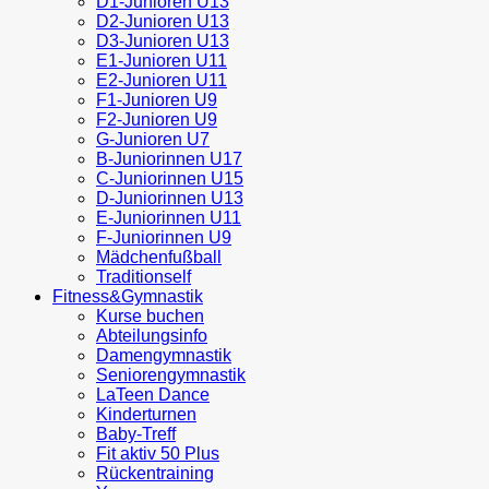
D1-Junioren U13
D2-Junioren U13
D3-Junioren U13
E1-Junioren U11
E2-Junioren U11
F1-Junioren U9
F2-Junioren U9
G-Junioren U7
B-Juniorinnen U17
C-Juniorinnen U15
D-Juniorinnen U13
E-Juniorinnen U11
F-Juniorinnen U9
Mädchenfußball
Traditionself
Fitness&Gymnastik
Kurse buchen
Abteilungsinfo
Damengymnastik
Seniorengymnastik
LaTeen Dance
Kinderturnen
Baby-Treff
Fit aktiv 50 Plus
Rückentraining