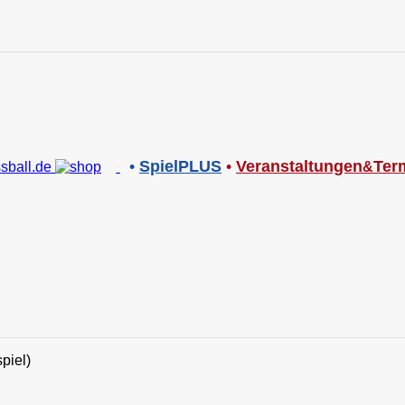
•
SpielPLUS
•
V
eranstaltungen
Ter
&
piel)