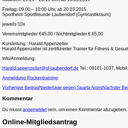
Freitag: 09.00 – 10:00 Uhr, ab 20.03.2015
Sportheim Sportfreunde Laubendorf (Gymnastikraum)
jeweils 10x
Vereinsmitglieder €45,00 / Nichtmitglieder € 65,00
Kursleitung : Harald Appenzeller
Harald Appenzeller ist zertifizierter Trainer für Fitness & 
Info/Anmeldung:
Harald.appenzeller@sf-laubendorf.de
Tel.: 09101-1037, Mobi
Anmeldung Rückentraining
Beitragsnavigation
Vorheriger Beitrag
Niederlage gegen Sparta Noris
Nächster Bei
Kommentar
Du musst
angemeldet
sein, um einen Kommentar abzugeben.
Online-Mitgliedsantrag