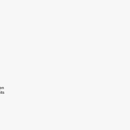
ren
its