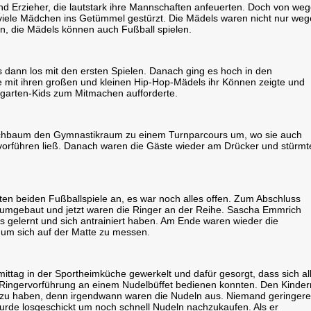
und Erzieher, die lautstark ihre Mannschaften anfeuerten. Doch von we
viele Mädchen ins Getümmel gestürzt. Die Mädels waren nicht nur we
, die Mädels können auch Fußball spielen.
 dann los mit den ersten Spielen. Danach ging es hoch in den
mit ihren großen und kleinen Hip-Hop-Mädels ihr Können zeigte und
garten-Kids zum Mitmachen aufforderte.
rschbaum den Gymnastikraum zu einem Turnparcours um, wo sie auch
vorführen ließ. Danach waren die Gäste wieder am Drücker und stürmt
zten beiden Fußballspiele an, es war noch alles offen. Zum Abschluss
mgebaut und jetzt waren die Ringer an der Reihe. Sascha Emmrich
ts gelernt und sich antrainiert haben. Am Ende waren wieder die
 um sich auf der Matte zu messen.
ttag in der Sportheimküche gewerkelt und dafür gesorgt, dass sich al
r Ringervorführung an einem Nudelbüffet bedienen konnten. Den Kinder
 zu haben, denn irgendwann waren die Nudeln aus. Niemand geringer
 wurde losgeschickt um noch schnell Nudeln nachzukaufen. Als er