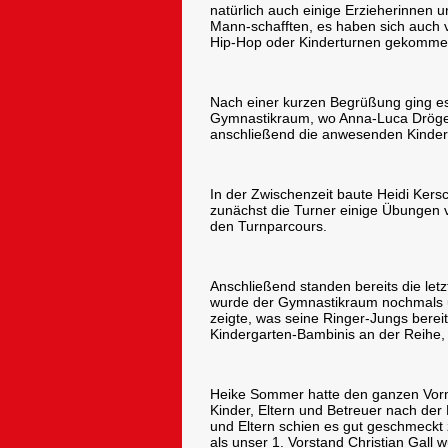
natürlich auch einige Erzieherinnen 
Mann-schafften, es haben sich auch 
Hip-Hop oder Kinderturnen gekommen
Nach einer kurzen Begrüßung ging es
Gymnastikraum, wo Anna-Luca Dröge 
anschließend die anwesenden Kinder
In der Zwischenzeit baute Heidi Ke
zunächst die Turner einige Übungen 
den Turnparcours.
Anschließend standen bereits die let
wurde der Gymnastikraum nochmals u
zeigte, was seine Ringer-Jungs berei
Kindergarten-Bambinis an der Reihe,
Heike Sommer hatte den ganzen Vormi
Kinder, Eltern und Betreuer nach de
und Eltern schien es gut geschmeckt
als unser 1. Vorstand Christian Gall