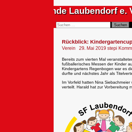
Zum
Sportfreunde Laubendorf e. 
Inhalt
springen
Suchen
Suchen
nach:
Rückblick: Kindergartencu
Verein
29. Mai 2019
stepi
Komme
Bereits zum vierten Mal veranstaltet
fußballerisches Messen der Kinder a
Kindergartens Regenbogen war es die
durfte und nächstes Jahr als Titelver
Im Vorfeld hatten Nina Siebachmeier
verteilt. Harald hat zur Vorbereitung