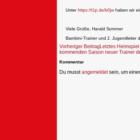
Unter
https://t1p.de/b0jw
haben wir ei
Viele Grüße, Harald Sommer
Bambini-Trainer und 2. Jugendleiter 
Beitragsnavigation
Vorheriger Beitrag
Letztes Heimspiel
kommenden Saison neuer Trainer de
Kommentar
Du musst
angemeldet
sein, um ein