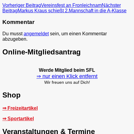
Beitragsnavigation
Vorheriger Beitrag
Vereinsfest an Fronleichnam
Nächster
Beitrag
Markus Kraus schießt 2.Mannschaft in die A-Klasse
Kommentar
Du musst
angemeldet
sein, um einen Kommentar
abzugeben.
Online-Mitgliedsantrag
Werde Mitglied beim SFL
⇒ nur einen Klick entfernt
Wir freuen uns auf Dich!
Shop
⇒ Freizeitartikel
⇒ Sportartikel
Veranstaltungen & Termine