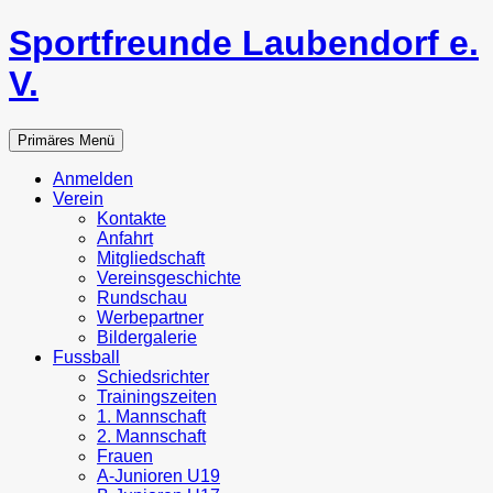
Zum
Sportfreunde Laubendorf e.
Inhalt
springen
V.
Suchen
Primäres Menü
Anmelden
Verein
Kontakte
Anfahrt
Mitgliedschaft
Vereinsgeschichte
Rundschau
Werbepartner
Bildergalerie
Fussball
Schiedsrichter
Trainingszeiten
1. Mannschaft
2. Mannschaft
Frauen
A-Junioren U19