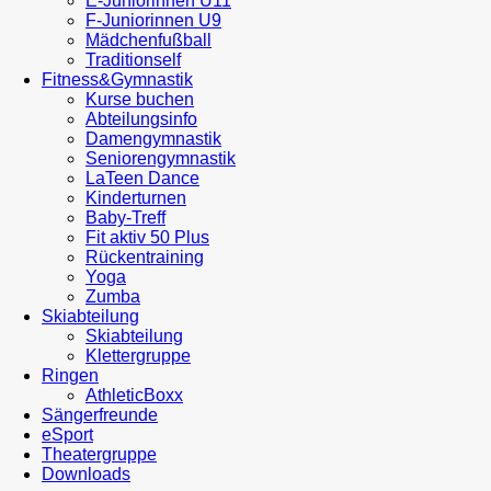
E-Juniorinnen U11
F-Juniorinnen U9
Mädchenfußball
Traditionself
Fitness&Gymnastik
Kurse buchen
Abteilungsinfo
Damengymnastik
Seniorengymnastik
LaTeen Dance
Kinderturnen
Baby-Treff
Fit aktiv 50 Plus
Rückentraining
Yoga
Zumba
Skiabteilung
Skiabteilung
Klettergruppe
Ringen
AthleticBoxx
Sängerfreunde
eSport
Theatergruppe
Downloads