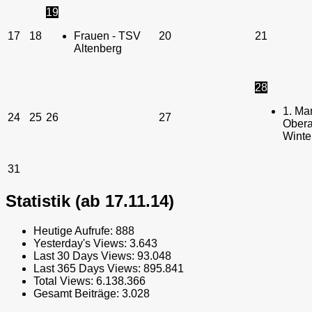
19
17
18
Frauen - TSV
20
21
Altenberg
28
1. Ma
24
25
26
27
Obera
Winte
31
Statistik (ab 17.11.14)
Heutige Aufrufe:
888
Yesterday's Views:
3.643
Last 30 Days Views:
93.048
Last 365 Days Views:
895.841
Total Views:
6.138.366
Gesamt Beiträge:
3.028