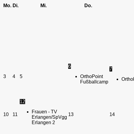
Mo.
Di.
Mi.
Do.
6
7
3
4
5
OrthoPoint
Ortho
Fußballcamp
12
Frauen - TV
10
11
13
14
Erlangen/SpVgg
Erlangen 2