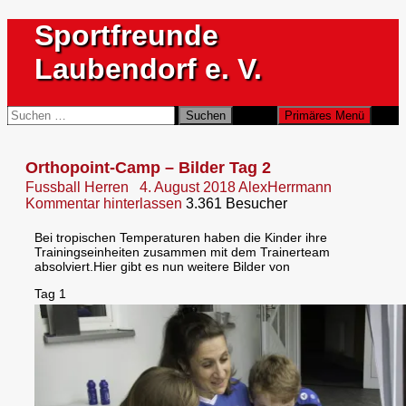
Zum
Sportfreunde
Inhalt
springen
Laubendorf e. V.
Suchen
Suchen
Primäres Menü
nach:
Orthopoint-Camp – Bilder Tag 2
Fussball Herren
4. August 2018
AlexHerrmann
Kommentar hinterlassen
3.361 Besucher
Bei tropischen Temperaturen haben die Kinder ihre
Trainingseinheiten zusammen mit dem Trainerteam
absolviert.
Hier gibt es nun weitere Bilder von
Tag 1