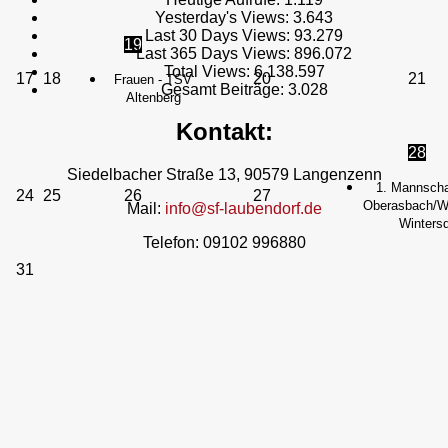
Yesterday's Views:
3.643
Last 30 Days Views:
93.279
19
Last 365 Days Views:
896.072
Total Views:
6.138.597
17
18
20
21
Frauen - TSV
Gesamt Beiträge:
3.028
Altenberg
Kontakt:
28
Siedelbacher Straße 13, 90579 Langenzenn
1. Mannscha
24
25
26
27
Oberasbach/We
Mail:
info@sf-laubendorf.de
Wintersd
Telefon: 09102 996880
31