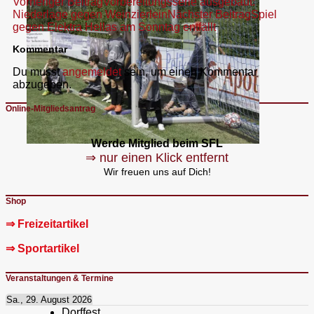
Beitragsnavigation
Vorheriger Beitrag
Vorbereitungsserie ausgebaut:
Niederlage gegen Weinzierlein
Nächster Beitrag
Spiel
gegen Elektra Hellas am Sonntag entfällt
Kommentar
Du musst
angemeldet
sein, um einen Kommentar
abzugeben.
Online-Mitgliedsantrag
Werde Mitglied beim SFL
⇒ nur einen Klick entfernt
Wir freuen uns auf Dich!
Shop
⇒ Freizeitartikel
⇒ Sportartikel
Veranstaltungen & Termine
Sa., 29. August 2026
Dorffest