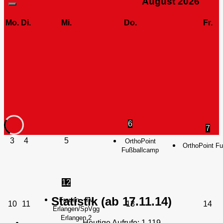
August
2026
Mo.
Di.
Mi.
Do.
Fr.
6
7
3
4
5
OrthoPoint
OrthoPoint F
Fußballcamp
12
Statistik (ab 17.11.14)
Frauen - TV
10
11
13
14
Erlangen/SpVgg
Erlangen 2
Heutige Aufrufe:
1.119