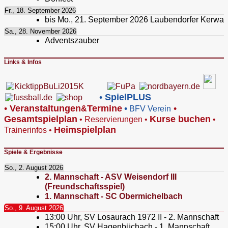
Fr., 18. September 2026
bis
Mo., 21. September 2026
Laubendorfer Kerwa
Sa., 28. November 2026
Adventszauber
Links & Infos
•
SpielPLUS
•
V
eranstaltungen
Termine
•
•
&
BFV Verein
Gesamtspielplan
Kurse buchen
•
Reservierungen
•
•
Heimspielplan
Trainerinfos
•
Spiele & Ergebnisse
So., 2. August 2026
2. Mannschaft - ASV Weisendorf III
(Freundschaftsspiel)
1. Mannschaft - SC Obermichelbach
So., 9. August 2026
13:00
Uhr,
SV Losaurach 1972 II - 2. Mannschaft
15:00
Uhr,
SV Hagenbüchach - 1. Mannschaft