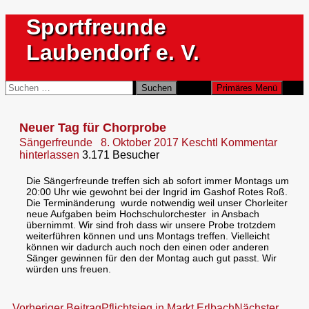
Zum
Sportfreunde
Inhalt
springen
Laubendorf e. V.
Suchen
Suchen
Primäres Menü
nach:
Neuer Tag für Chorprobe
Sängerfreunde
8. Oktober 2017
Keschtl
Kommentar
hinterlassen
3.171 Besucher
Die Sängerfreunde treffen sich ab sofort immer Montags
um
20:00 Uhr wie gewohnt bei der Ingrid im Gashof Rotes Roß.
Die Terminänderung wurde notwendig weil unser Chorleiter
neue Aufgaben beim Hochschulorchester in Ansbach
übernimmt. Wir sind froh dass wir unsere Probe trotzdem
weiterführen können und uns Montags treffen. Vielleicht
können wir dadurch auch noch den einen oder anderen
Sänger gewinnen für den der Montag auch gut passt. Wir
würden uns freuen.
Vorheriger Beitrag
Pflichtsieg in Markt Erlbach
Nächster