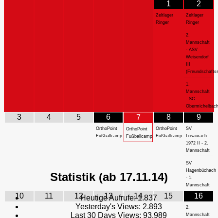
1
2
Zeltlager
Zeltlager
Ringer
Ringer
2.
Mannschaft
- ASV
Weisendorf
III
(Freundschaftss
1.
Mannschaft
- SC
Obermichelbac
3
4
5
6
8
9
7
OrthoPoint
OrthoPoint
SV
OrthoPoint
Fußballcamp
Fußballcamp
Losaurach
Fußballcamp
1972 II - 2.
Mannschaft
SV
Hagenbüchach
Statistik (ab 17.11.14)
- 1.
Mannschaft
10
11
12
13
14
15
16
Heutige Aufrufe:
1.837
Yesterday's Views:
2.893
2.
Last 30 Days Views:
93.989
Mannschaft