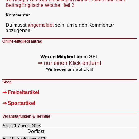
Beitragsnavigation
Beitrag
Englische Woche: Teil 3
Kommentar
Du musst
angemeldet
sein, um einen Kommentar
abzugeben.
Online-Mitgliedsantrag
Werde Mitglied beim SFL
⇒ nur einen Klick entfernt
Wir freuen uns auf Dich!
Shop
⇒ Freizeitartikel
⇒ Sportartikel
Veranstaltungen & Termine
Sa., 29. August 2026
Dorffest
Fr., 18. September 2026