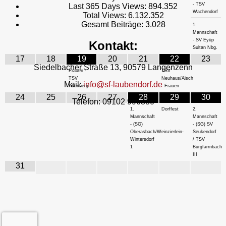
- TSV
Last 365 Days Views:
894.352
Wachendorf
Total Views:
6.132.352
Gesamt Beiträge:
3.028
1.
Mannschaft
- SV Eyüp
Kontakt:
Sultan Nbg.
17
18
19
20
21
22
23
Siedelbacher Straße 13, 90579 Langenzenn
Frauen -
TSV
TSV
Neuhaus/Aisch
Mail:
info@sf-laubendorf.de
Altenberg
- Frauen
24
25
26
27
28
29
30
Telefon: 09102 996880
1.
Dorffest
2.
Mannschaft
Mannschaft
- (SG)
- (SG) SV
Oberasbach/Weinzierlein-
Seukendorf
Wintersdorf
/ TSV
1
Burgfarrnbach
III
31