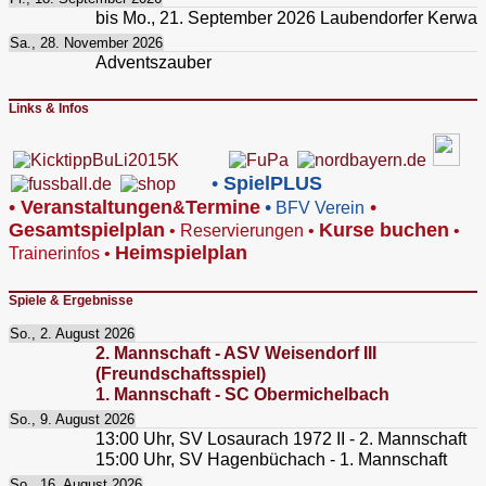
bis
Mo., 21. September 2026
Laubendorfer Kerwa
Sa., 28. November 2026
Adventszauber
Links & Infos
•
SpielPLUS
•
V
eranstaltungen
Termine
•
•
&
BFV Verein
Gesamtspielplan
Kurse buchen
•
Reservierungen
•
•
Heimspielplan
Trainerinfos
•
Spiele & Ergebnisse
So., 2. August 2026
2. Mannschaft - ASV Weisendorf III
(Freundschaftsspiel)
1. Mannschaft - SC Obermichelbach
So., 9. August 2026
13:00
Uhr,
SV Losaurach 1972 II - 2. Mannschaft
15:00
Uhr,
SV Hagenbüchach - 1. Mannschaft
So., 16. August 2026