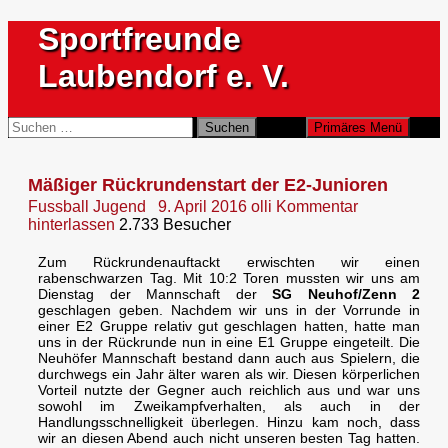
Zum
Sportfreunde
Inhalt
springen
Laubendorf e. V.
Suchen
Suchen
Primäres Menü
nach:
Mäßiger Rückrundenstart der E2-Junioren
Fussball Jugend
9. April 2016
olli
Kommentar
hinterlassen
2.733 Besucher
Zum Rückrundenauftackt erwischten wir einen
rabenschwarzen Tag.
Mit 10:2 Toren mussten wir uns am
Dienstag der Mannschaft der
SG Neuhof/Zenn 2
geschlagen geben. Nachdem wir uns in der Vorrunde in
einer E2 Gruppe relativ gut geschlagen hatten, hatte man
uns in der Rückrunde nun in eine E1 Gruppe eingeteilt. Die
Neuhöfer Mannschaft bestand dann auch aus Spielern, die
durchwegs ein Jahr älter waren als wir. Diesen körperlichen
Vorteil nutzte der Gegner auch reichlich aus und war uns
sowohl im Zweikampfverhalten, als auch in der
Handlungsschnelligkeit überlegen. Hinzu kam noch, dass
wir an diesen Abend auch nicht unseren besten Tag hatten.