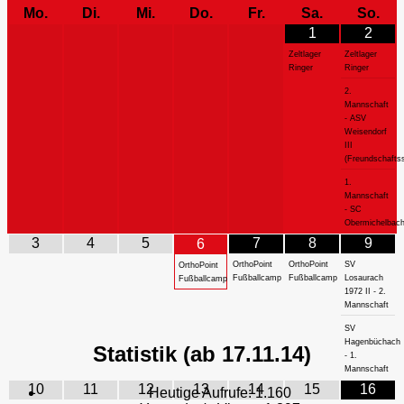
Mo.
Di.
Mi.
Do.
Fr.
Sa.
So.
1
2
Zeltlager
Zeltlager
Ringer
Ringer
2.
Mannschaft
- ASV
Weisendorf
III
(Freundschaftss
1.
Mannschaft
- SC
Obermichelbac
3
4
5
7
8
9
6
OrthoPoint
OrthoPoint
SV
OrthoPoint
Fußballcamp
Fußballcamp
Losaurach
Fußballcamp
1972 II - 2.
Mannschaft
SV
Hagenbüchach
Statistik (ab 17.11.14)
- 1.
Mannschaft
10
11
12
13
14
15
16
Heutige Aufrufe:
1.160