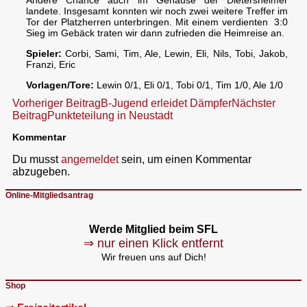
landete. Insgesamt konnten wir noch zwei weitere Treffer im
Tor der Platzherren unterbringen. Mit einem verdienten 3:0
Sieg im Gebäck traten wir dann zufrieden die Heimreise an.
Spieler:
Corbi, Sami, Tim, Ale, Lewin, Eli, Nils, Tobi, Jakob,
Franzi, Eric
Vorlagen/Tore:
Lewin 0/1, Eli 0/1, Tobi 0/1, Tim 1/0, Ale 1/0
Beitragsnavigation
Vorheriger Beitrag
B-Jugend erleidet Dämpfer
Nächster
Beitrag
Punkteteilung in Neustadt
Kommentar
Du musst
angemeldet
sein, um einen Kommentar
abzugeben.
Online-Mitgliedsantrag
Werde Mitglied beim SFL
⇒ nur einen Klick entfernt
Wir freuen uns auf Dich!
Shop