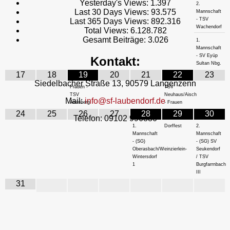
Yesterday's Views:
1.397
2.
Last 30 Days Views:
93.575
Mannschaft
- TSV
Last 365 Days Views:
892.316
Wachendorf
Total Views:
6.128.782
Gesamt Beiträge:
3.026
1.
Mannschaft
- SV Eyüp
Kontakt:
Sultan Nbg.
17
18
19
20
21
22
23
Siedelbacher Straße 13, 90579 Langenzenn
Frauen -
TSV
TSV
Neuhaus/Aisch
Mail:
info@sf-laubendorf.de
Altenberg
- Frauen
24
25
26
27
28
29
30
Telefon: 09102 996880
1.
Dorffest
2.
Mannschaft
Mannschaft
- (SG)
- (SG) SV
Oberasbach/Weinzierlein-
Seukendorf
Wintersdorf
/ TSV
1
Burgfarrnbach
III
31