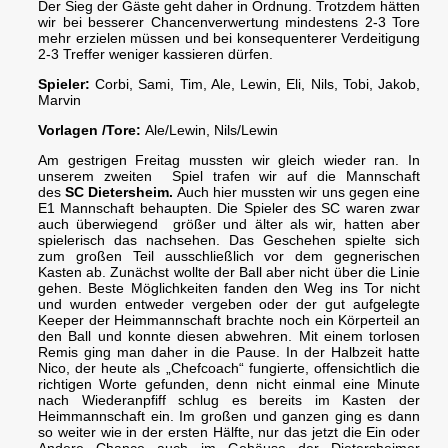
Der Sieg der Gäste geht daher in Ordnung. Trotzdem hätten
wir bei besserer Chancenverwertung mindestens 2-3 Tore
mehr erzielen müssen und bei konsequenterer Verdeitigung
2-3 Treffer weniger kassieren dürfen.
Spieler:
Corbi, Sami, Tim, Ale, Lewin, Eli, Nils, Tobi, Jakob,
Marvin
Vorlagen /Tore:
Ale/Lewin, Nils/Lewin
Am gestrigen Freitag mussten wir gleich wieder ran. In
unserem zweiten Spiel trafen wir auf die Mannschaft
des
SC Dietersheim.
Auch hier mussten wir uns gegen eine
E1 Mannschaft behaupten. Die Spieler des SC waren zwar
auch überwiegend größer und älter als wir, hatten aber
spielerisch das nachsehen. Das Geschehen spielte sich
zum großen Teil ausschließlich vor dem gegnerischen
Kasten ab. Zunächst wollte der Ball aber nicht über die Linie
gehen. Beste Möglichkeiten fanden den Weg ins Tor nicht
und wurden entweder vergeben oder der gut aufgelegte
Keeper der Heimmannschaft brachte noch ein Körperteil an
den Ball und konnte diesen abwehren. Mit einem torlosen
Remis ging man daher in die Pause. In der Halbzeit hatte
Nico, der heute als „Chefcoach“ fungierte, offensichtlich die
richtigen Worte gefunden, denn nicht einmal eine Minute
nach Wiederanpfiff schlug es bereits im Kasten der
Heimmannschaft ein. Im großen und ganzen ging es dann
so weiter wie in der ersten Hälfte, nur das jetzt die Ein oder
Andere Chance auch im Gehäuse der Dietersheimer