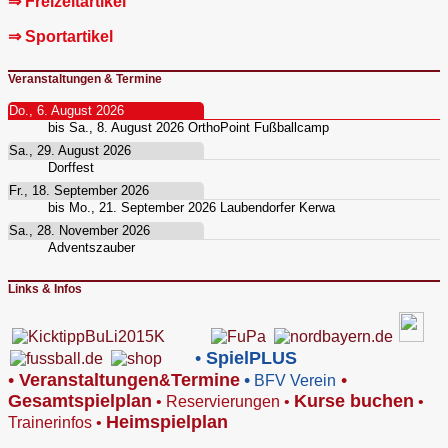
⇒ Freizeitartikel
⇒ Sportartikel
Veranstaltungen & Termine
Do., 6. August 2026
bis
Sa., 8. August 2026
OrthoPoint Fußballcamp
Sa., 29. August 2026
Dorffest
Fr., 18. September 2026
bis
Mo., 21. September 2026
Laubendorfer Kerwa
Sa., 28. November 2026
Adventszauber
Links & Infos
•
SpielPLUS
•
V
eranstaltungen
Termine
•
•
&
BFV Verein
Gesamtspielplan
Kurse buchen
•
Reservierungen
•
•
Heimspielplan
Trainerinfos
•