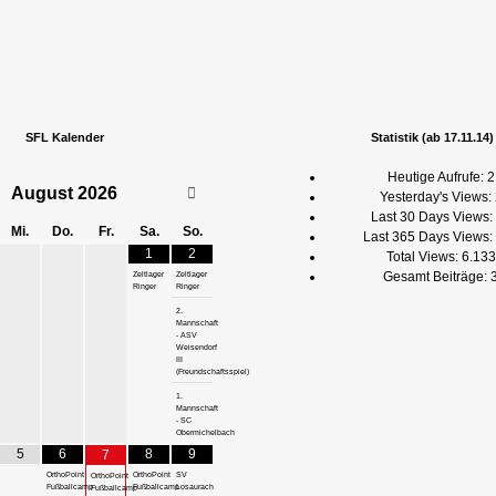
SFL Kalender
Statistik (ab 17.11.14)
Heutige Aufrufe:
2
August
2026
Yesterday's Views:
Last 30 Days Views:
Mi.
Do.
Fr.
Sa.
So.
Last 365 Days Views:
1
2
Total Views:
6.133
Gesamt Beiträge:
Zeltlager
Zeltlager
Ringer
Ringer
2.
Mannschaft
- ASV
Weisendorf
III
(Freundschaftsspiel)
1.
Mannschaft
- SC
Obermichelbach
5
6
8
9
7
OrthoPoint
OrthoPoint
SV
OrthoPoint
Fußballcamp
Fußballcamp
Losaurach
Fußballcamp