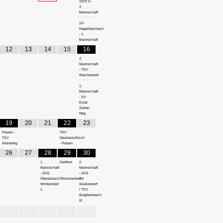
1972 II -
2.
Mannschaft
SV
Hagenbüchach
- 1.
Mannschaft
12
13
14
15
16
2.
Mannschaft
- TSV
Wachendorf
1.
Mannschaft
- SV
Eyüp
Sultan
Nbg.
19
20
21
22
23
Frauen -
TSV
TSV
Neuhaus/Aisch
Altenberg
- Frauen
26
27
28
29
30
1.
Dorffest
2.
Mannschaft
Mannschaft
- (SG)
- (SG)
Oberasbach/Weinzierlein-
SV
Wintersdorf
Seukendorf
1
/ TSV
Burgfarrnbach
III