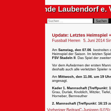
Zum
Sportfreunde Laubendorf e. 
Inhalt
springen
Suchen
Suchen
nach:
Update: Letztes Heimspiel +
Fussball Herren
5. Juni 2014
Si
Am
Samstag, den 07.06
. bestreiten
Heimspiel der Saison.
Im letzten Spi
FSV Stadeln II
. Das Spiel der zweit
Vor dem Aufwärmen der ersten Manns
deshalb auch alle verletzten Spieler r
Am
Mittwoch, den 11.06. um 19 Uhr
angesagt.
Kader 1. Mannschaft (Treffpunkt: 1
Grau, Durlak, Knoblich, Mitzler, Tief
Horneber, Bernreuther
2. Mannschaft (Treffpunkt: 16:15 
Beitragsnavigation
Vorheriger Beitrag
C-Junioren (U15):