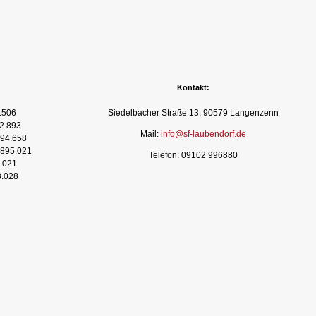
Kontakt:
.506
Siedelbacher Straße 13, 90579 Langenzenn
2.893
Mail:
info@sf-laubendorf.de
94.658
895.021
Telefon: 09102 996880
.021
3.028