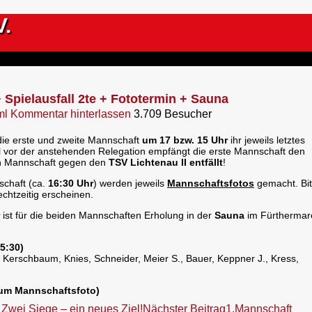
V.
 Spielausfall 2te + Fototermin + Sauna
ml
Kommentar hinterlassen
3.709 Besucher
 die erste und zweite Mannschaft
um 17 bzw. 15 Uhr
ihr jeweils letztes
el vor der anstehenden Relegation empfängt die erste Mannschaft den
en Mannschaft gegen den
TSV Lichtenau II entfällt
!
chaft (ca.
16:30 Uhr
) werden jeweils
Mannschaftsfotos
gemacht. Bit
echtzeitig erscheinen.
ist für die beiden Mannschaften Erholung in der
Sauna
im Fürthermar
5:30)
el, Kerschbaum, Knies, Schneider, Meier S., Bauer, Keppner J., Kress,
zum Mannschaftsfoto)
 Zwei Siege – ein neues Ziel!
Nächster Beitrag
1.Mannschaft