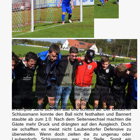
Auch der 2. Mannschaft gelang ein Sieg. Gegen den
Tabellenzweiten ASC Boxdorf II konnte man sich verdient
mit 1:0 durchsetzen.
Spielbericht 2. Mannschaft:
Die 2. Mannschaft von Laubendorf zeigte von Beginn an ein
sehr gutes Spiel. In der Defensive stand man gut und ließ
kaum Chancen zu. Nach vorne konnten immer wieder
Akzente gesetzt werden. Der Gast aus Boxdorf war
hauptsächlich mit Weitschüssen gefährlich. In der 5. Minute
erkämpfte Sand sich den Ball und schloss ab. Der Boxdorfer
Schlussmann konnte den Ball nicht festhalten und Bannert
staubte ab zum 1:0. Nach dem Seitenwechsel machten die
Gäste mehr Druck und drängten auf den Ausgleich. Doch
sie schafften es meist nicht Laubendorfer Defensive zu
überwinden. Wenn doch zielten die zu ungenau oder
Laubendorfs Schlussmann war zur Stelle. Somit ein