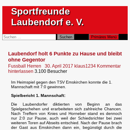
Zum
Sportfreunde
Inhalt
springen
Laubendorf e. V.
Suchen
Suchen
Primäres Menü
nach:
Laubendorf holt 6 Punkte zu Hause und bleibt
ohne Gegentor
Fussball Herren
30. April 2017
klaus1234
Kommentar
hinterlassen
3.100 Besucher
Im Heimspiel gegen den TSV Emskirchen konnte die 1.
Mannschaft mit 7:0 gewinnen.
Spielbericht 1. Mannschaft:
Die Laubendorfer diktierten von Beginn an das
Spielgeschehen und erarbeiteten sich zahlreiche Chancen.
Nach Treffern von Knies und Horneber stand es dennoch
nur 2:0 zur Pause, auch weil der Schiedsrichter bei zwei
weiteren Toren auf Abseits entschied. Nach der Pause brach
der Gast aus Emskirchen dann ein, begünstigt durch die