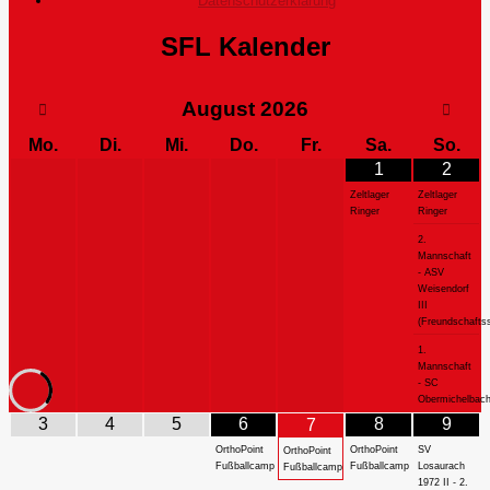
Datenschutzerklärung
SFL Kalender
August
2026
Mo.
Di.
Mi.
Do.
Fr.
Sa.
So.
1
2
Zeltlager
Zeltlager
Ringer
Ringer
2.
Mannschaft
- ASV
Weisendorf
III
(Freundschaftss
1.
Mannschaft
- SC
Obermichelbac
3
4
5
6
8
9
7
OrthoPoint
OrthoPoint
SV
OrthoPoint
Fußballcamp
Fußballcamp
Losaurach
Fußballcamp
1972 II - 2.