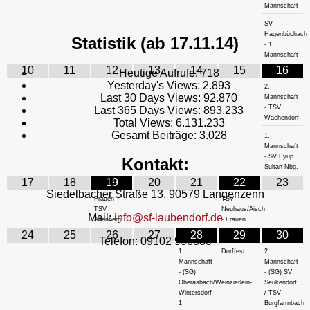
Mannschaft
SV
Hagenbüchach
Statistik (ab 17.11.14)
- 1.
Mannschaft
10
11
12
13
14
15
16
Heutige Aufrufe:
718
Yesterday's Views:
2.893
2.
Last 30 Days Views:
92.870
Mannschaft
- TSV
Last 365 Days Views:
893.233
Wachendorf
Total Views:
6.131.233
Gesamt Beiträge:
3.028
1.
Mannschaft
- SV Eyüp
Kontakt:
Sultan Nbg.
17
18
19
20
21
22
23
Siedelbacher Straße 13, 90579 Langenzenn
Frauen -
TSV
TSV
Neuhaus/Aisch
Mail:
info@sf-laubendorf.de
Altenberg
- Frauen
24
25
26
27
28
29
30
Telefon: 09102 996880
1.
Dorffest
2.
Mannschaft
Mannschaft
- (SG)
- (SG) SV
Oberasbach/Weinzierlein-
Seukendorf
Wintersdorf
/ TSV
1
Burgfarrnbach