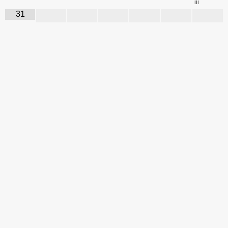
III
31