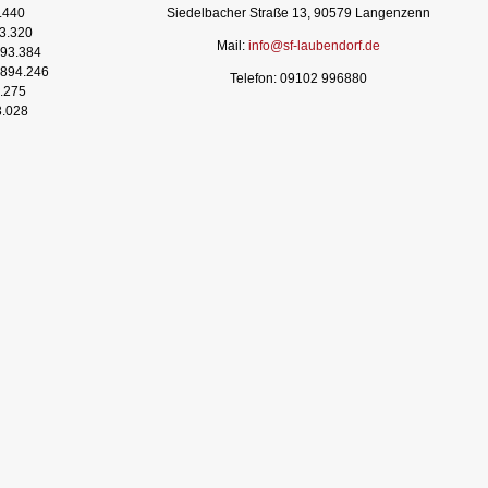
.440
Siedelbacher Straße 13, 90579 Langenzenn
3.320
Mail:
info@sf-laubendorf.de
93.384
894.246
Telefon: 09102 996880
.275
3.028