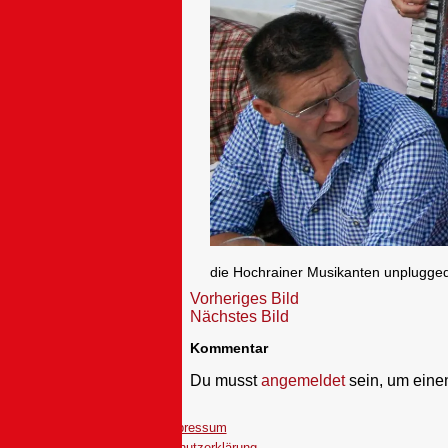
die Hochrainer Musikanten unplugge
Vorheriges Bild
Nächstes Bild
Kommentar
Du musst
angemeldet
sein, um ein
Impressum
Datenschutzerklärung