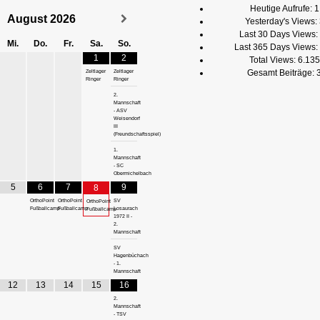
Heutige Aufrufe:
1
August
2026
Yesterday's Views:
Last 30 Days Views:
Mi.
Do.
Fr.
Sa.
So.
Last 365 Days Views:
1
2
Total Views:
6.135
Gesamt Beiträge:
Zeltlager
Zeltlager
Ringer
Ringer
2.
Mannschaft
- ASV
Weisendorf
III
(Freundschaftsspiel)
1.
Mannschaft
- SC
Obermichelbach
5
6
7
9
8
OrthoPoint
OrthoPoint
SV
OrthoPoint
Fußballcamp
Fußballcamp
Losaurach
Fußballcamp
1972 II -
2.
Mannschaft
SV
Hagenbüchach
- 1.
Mannschaft
12
13
14
15
16
2.
Mannschaft
- TSV