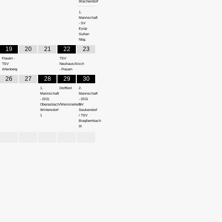
Wachendorf
1.
Mannschaft
- SV
Eyüp
Sultan
Nbg.
19
20
21
22
23
Frauen -
TSV
TSV
Neuhaus/Aisch
Altenberg
- Frauen
26
27
28
29
30
1.
Dorffest
2.
Mannschaft
Mannschaft
- (SG)
- (SG)
Oberasbach/Weinzierlein-
SV
Wintersdorf
Seukendorf
1
/ TSV
Burgfarrnbach
III