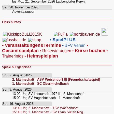
bis
Mo., 21. September 2026
Laubendorfer Kerwa
Sa., 28. November 2026
Adventszauber
Links & Infos
•
SpielPLUS
•
V
eranstaltungen
Termine
•
•
&
BFV Verein
Gesamtspielplan
Kurse buchen
•
Reservierungen
•
•
Heimspielplan
Trainerinfos
•
Spiele & Ergebnisse
So., 2. August 2026
2. Mannschaft - ASV Weisendorf III (Freundschaftsspiel)
1. Mannschaft - SC Obermichelbach
So., 9. August 2026
13:00
Uhr,
SV Losaurach 1972 II - 2. Mannschaft
15:00
Uhr,
SV Hagenbüchach - 1. Mannschaft
So., 16. August 2026
13:00
Uhr,
2. Mannschaft - TSV Wachendorf
15:00
Uhr,
1. Mannschaft - SV Eyüp Sultan Nbg.