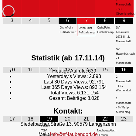
Mannschaft
- SC
Obermichelbac
3
4
5
6
8
9
7
OrthoPoint
OrthoPoint
SV
OrthoPoint
Fußballcamp
Fußballcamp
Losaurach
Fußballcamp
1972 II - 2.
Mannschaft
SV
Hagenbüchach
Statistik (ab 17.11.14)
- 1.
Mannschaft
10
11
12
13
14
15
16
Heutige Aufrufe:
639
Yesterday's Views:
2.893
2.
Last 30 Days Views:
92.791
Mannschaft
- TSV
Last 365 Days Views:
893.154
Wachendorf
Total Views:
6.131.154
Gesamt Beiträge:
3.028
1.
Mannschaft
- SV Eyüp
Kontakt:
Sultan Nbg.
17
18
19
20
21
22
23
Siedelbacher Straße 13, 90579 Langenzenn
Frauen -
TSV
TSV
Neuhaus/Aisch
Mail:
info@sf-laubendorf.de
Altenberg
- Frauen