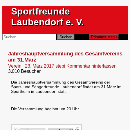
Zum
Sportfreunde
Inhalt
springen
Laubendorf e. V.
Suchen
Suchen
Primäres Menü
nach:
Jahreshauptversammlung des Gesamtvereins
am 31.März
Verein
23. März 2017
stepi
Kommentar hinterlassen
3.010 Besucher
Die Jahreshauptversammlung des Gesamtvereins der
Sport- und Sängerfreunde Laubendorf findet am 31.März im
Sportheim in Laubendorf statt.
Die Versammlung beginnt um 20 Uhr