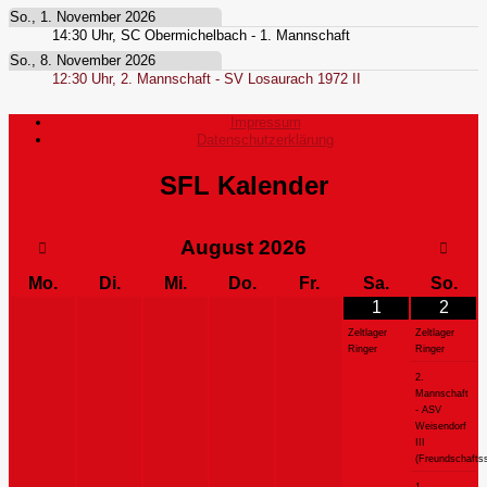
So., 1. November 2026
14:30
Uhr,
SC Obermichelbach - 1. Mannschaft
So., 8. November 2026
12:30
Uhr,
2. Mannschaft - SV Losaurach 1972 II
Impressum
Datenschutzerklärung
SFL Kalender
August
2026
Mo.
Di.
Mi.
Do.
Fr.
Sa.
So.
1
2
Zeltlager
Zeltlager
Ringer
Ringer
2.
Mannschaft
- ASV
Weisendorf
III
(Freundschaftss
1.