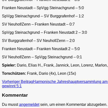
Franken Neustadt – SpVgg Steinachgrund – 5:0
SpVgg Steinachgrund – SV Burggrafenhof – 1:2
SV Neuhof/Zenn – Franken Neustadt – 0:7
SpVgg Steinachgrund – Franken Neustadt 2 – 3:0
SV Burggrafenhof – SV Neuhof/Zenn – 2:0
Franken Neustadt – Franken Neustadt 2 – 5:0
SV Neuhof/Zenn – SpVgg Steinachgrund – 0:1
Spieler:
Dario, Elias H., Frank, Jannick, Leon, Lorenz, Marlon
Torschützen:
Frank, Dario (4x), Leon (15x)
Beitragsnavigation
Vorheriger Beitrag
Harmonische Jahreshauptversammlung am Fr
gewinnt 5:1
Kommentar
Du musst
angemeldet
sein, um einen Kommentar abzugeben.