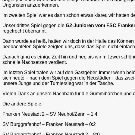
Ungunsten anzuerkennen.
Im zweiten Spiel war es dann schon etwas klarer, wir hatten 
Unser drittes Spiel gegen die
G2-Junioren vom FSC Franke
regelrecht überrannt.
Dann wurde es heiß, hatten wir doch in der Halle das Können
beobachteten Spiele zeigten uns, dass das Spiel nicht einfa
Danach ging es einige Zeit hin und her, bis wir mit zwei sch
schnelle Nachsetzen verdient.
Im letzten Spiel trafen wir auf den Gastgeber. Immer wenn be
sich heute – nach dem Spiel gegen die Neustädter – das zweit
unsere Jungs und der Turniersieg war in der Tasche.
Vielen Dank an unsere Nachbarn für die Gummibärchen und das
Die andere Spiele:
Franken Neustadt 2 – SV Neuhof/Zenn – 1:4
SV Burggrafenhof – Franken Neustadt – 0:2
SV Burggrafenhof – Franken Neustadt 2 – 8:0