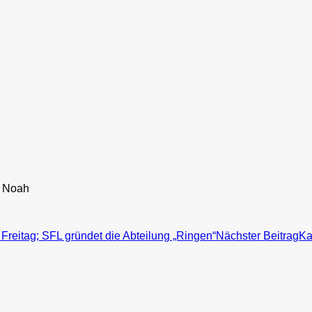
, Noah
eitag; SFL gründet die Abteilung „Ringen“
Nächster Beitrag
Ka