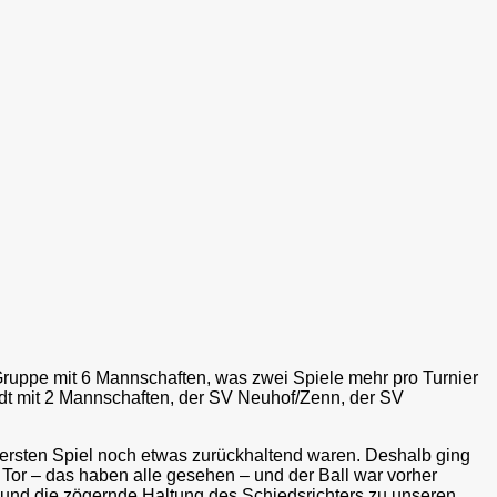
ruppe mit 6 Mannschaften, was zwei Spiele mehr pro Turnier
t mit 2 Mannschaften, der SV Neuhof/Zenn, der SV
 ersten Spiel noch etwas zurückhaltend waren. Deshalb ging
im Tor – das haben alle gesehen – und der Ball war vorher
 und die zögernde Haltung des Schiedsrichters zu unseren