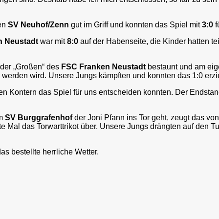
den
SV Neuhof/Zenn
gut im Griff und konnten das Spiel mit
3:0
f
n Neustadt
war mit
8:0
auf der Habenseite, die Kinder hatten t
 der „Großen“ des
FSC Franken Neustadt
bestaunt und am eig
ch werden wird. Unsere Jungs kämpften und konnten das 1:0 erz
önen Kontern das Spiel für uns entscheiden konnten. Der Endst
im
SV Burggrafenhof
der Joni Pfann ins Tor geht, zeugt das vo
e Mal das Torwarttrikot über. Unsere Jungs drängten auf den Tu
 bestellte herrliche Wetter.