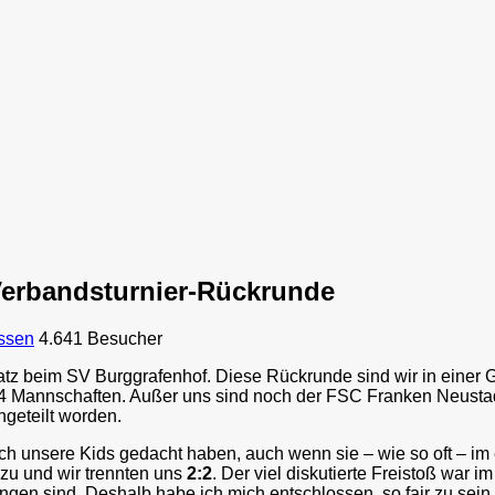
e Verbandsturnier-Rückrunde
ssen
4.641 Besucher
z beim SV Burggrafenhof. Diese Rückrunde sind wir in einer G
4 Mannschaften. Außer uns sind noch der FSC Franken Neustad
geteilt worden.
ch unsere Kids gedacht haben, auch wenn sie – wie so oft – im
zu und wir trennten uns
2:2
. Der viel diskutierte Freistoß war 
en sind. Deshalb habe ich mich entschlossen, so fair zu sein