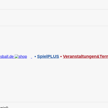
•
SpielPLUS
•
V
eranstaltungen
Ter
&