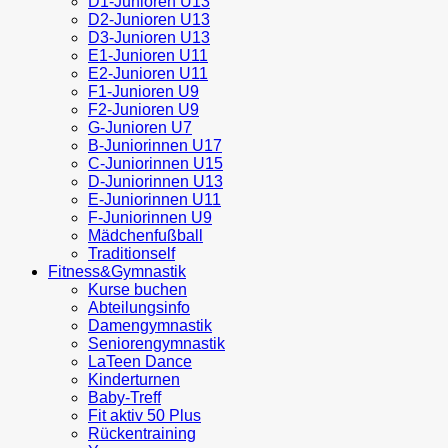
D1-Junioren U13
D2-Junioren U13
D3-Junioren U13
E1-Junioren U11
E2-Junioren U11
F1-Junioren U9
F2-Junioren U9
G-Junioren U7
B-Juniorinnen U17
C-Juniorinnen U15
D-Juniorinnen U13
E-Juniorinnen U11
F-Juniorinnen U9
Mädchenfußball
Traditionself
Fitness&Gymnastik
Kurse buchen
Abteilungsinfo
Damengymnastik
Seniorengymnastik
LaTeen Dance
Kinderturnen
Baby-Treff
Fit aktiv 50 Plus
Rückentraining