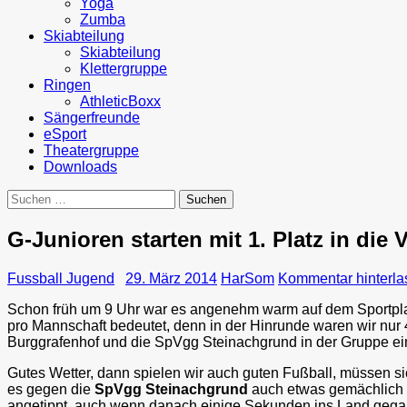
Yoga
Zumba
Skiabteilung
Skiabteilung
Klettergruppe
Ringen
AthleticBoxx
Sängerfreunde
eSport
Theatergruppe
Downloads
Suchen
nach:
G-Junioren starten mit 1. Platz in di
Fussball Jugend
29. März 2014
HarSom
Kommentar hinterla
Schon früh um 9 Uhr war es angenehm warm auf dem Sportplat
pro Mannschaft bedeutet, denn in der Hinrunde
waren wir nur 
Burggrafenhof und die SpVgg Steinachgrund in der Gruppe ein
Gutes Wetter, dann spielen wir auch guten Fußball, müssen si
es gegen die
SpVgg Steinachgrund
auch etwas gemächlich 
angetippt, auch wenn danach einige Sekunden ins Land gegang