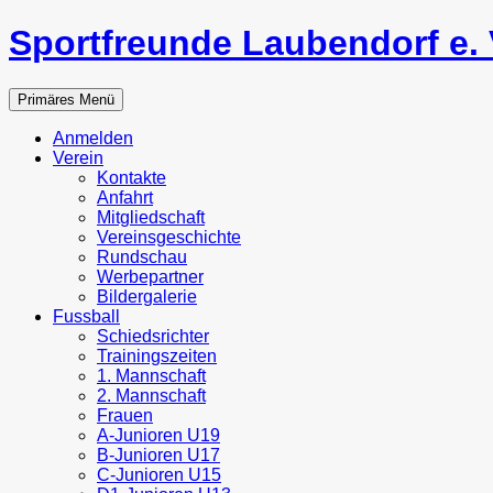
Zum
Sportfreunde Laubendorf e. 
Inhalt
springen
Suchen
Primäres Menü
Anmelden
Verein
Kontakte
Anfahrt
Mitgliedschaft
Vereinsgeschichte
Rundschau
Werbepartner
Bildergalerie
Fussball
Schiedsrichter
Trainingszeiten
1. Mannschaft
2. Mannschaft
Frauen
A-Junioren U19
B-Junioren U17
C-Junioren U15