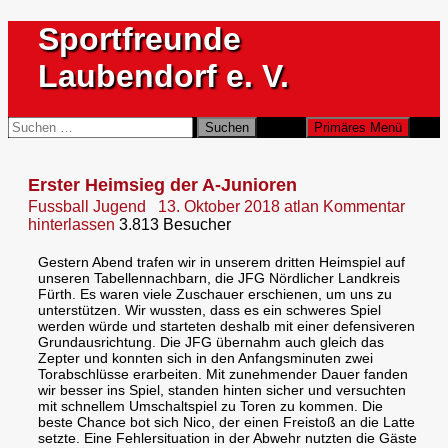
Zum
Sportfreunde
Inhalt
springen
Laubendorf e. V.
Suchen
Suchen
Primäres Menü
nach:
Erster Heimsieg der A-Junioren
Fussball Jugend
13. Oktober 2018
atlan
Kommentar
hinterlassen
3.813 Besucher
Gestern Abend trafen wir in unserem dritten Heimspiel auf
unseren Tabellennachbarn, die JFG Nördlicher Landkreis
Fürth. Es waren viele Zuschauer erschienen, um uns zu
unterstützen.
Wir wussten, dass es ein schweres Spiel
werden würde und starteten deshalb mit einer defensiveren
Grundausrichtung. Die JFG übernahm auch gleich das
Zepter und konnten sich in den Anfangsminuten zwei
Torabschlüsse erarbeiten. Mit zunehmender Dauer fanden
wir besser ins Spiel, standen hinten sicher und versuchten
mit schnellem Umschaltspiel zu Toren zu kommen. Die
beste Chance bot sich Nico, der einen Freistoß an die Latte
setzte. Eine Fehlersituation in der Abwehr nutzten die Gäste