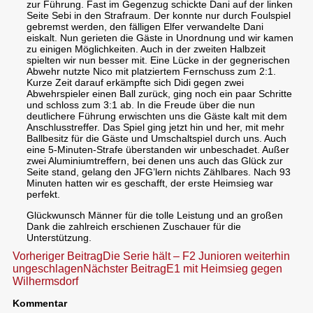
zur Führung. Fast im Gegenzug schickte Dani auf der linken
Seite Sebi in den Strafraum. Der konnte nur durch Foulspiel
gebremst werden, den fälligen Elfer verwandelte Dani
eiskalt. Nun gerieten die Gäste in Unordnung und wir kamen
zu einigen Möglichkeiten. Auch in der zweiten Halbzeit
spielten wir nun besser mit. Eine Lücke in der gegnerischen
Abwehr nutzte Nico mit platziertem Fernschuss zum 2:1.
Kurze Zeit darauf erkämpfte sich Didi gegen zwei
Abwehrspieler einen Ball zurück, ging noch ein paar Schritte
und schloss zum 3:1 ab. In die Freude über die nun
deutlichere Führung erwischten uns die Gäste kalt mit dem
Anschlusstreffer. Das Spiel ging jetzt hin und her, mit mehr
Ballbesitz für die Gäste und Umschaltspiel durch uns. Auch
eine 5-Minuten-Strafe überstanden wir unbeschadet. Außer
zwei Aluminiumtreffern, bei denen uns auch das Glück zur
Seite stand, gelang den JFG’lern nichts Zählbares. Nach 93
Minuten hatten wir es geschafft, der erste Heimsieg war
perfekt.
Glückwunsch Männer für die tolle Leistung und an großen
Dank die zahlreich erschienen Zuschauer für die
Unterstützung.
Beitragsnavigation
Vorheriger Beitrag
Die Serie hält – F2 Junioren weiterhin
ungeschlagen
Nächster Beitrag
E1 mit Heimsieg gegen
Wilhermsdorf
Kommentar