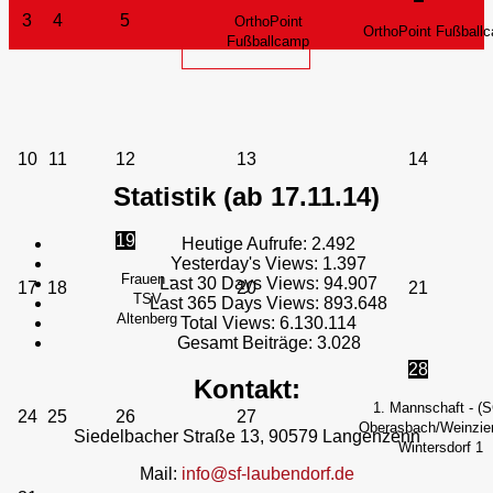
3
4
5
OrthoPoint
OrthoPoint Fußball
Fußballcamp
10
11
12
13
14
Statistik (ab 17.11.14)
19
Heutige Aufrufe:
2.492
Yesterday's Views:
1.397
Frauen -
Last 30 Days Views:
94.907
17
18
20
21
TSV
Last 365 Days Views:
893.648
Altenberg
Total Views:
6.130.114
Gesamt Beiträge:
3.028
28
Kontakt:
1. Mannschaft - (
24
25
26
27
Oberasbach/Weinzier
Siedelbacher Straße 13, 90579 Langenzenn
Wintersdorf 1
Mail:
info@sf-laubendorf.de