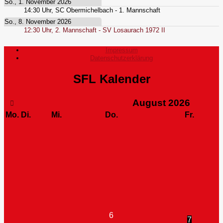
So., 1. November 2026
14:30
Uhr,
SC Obermichelbach - 1. Mannschaft
So., 8. November 2026
12:30
Uhr,
2. Mannschaft - SV Losaurach 1972 II
Impressum
Datenschutzerklärung
SFL Kalender
August
2026
Mo.
Di.
Mi.
Do.
Fr.
6
7