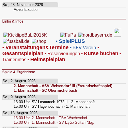
Sa., 28. November 2026
Adventszauber
Links & Infos
•
SpielPLUS
•
V
eranstaltungen
Termine
•
•
&
BFV Verein
Gesamtspielplan
Kurse buchen
•
Reservierungen
•
•
Heimspielplan
Trainerinfos
•
Spiele & Ergebnisse
So., 2. August 2026
2. Mannschaft - ASV Weisendorf III (Freundschaftsspiel)
1. Mannschaft - SC Obermichelbach
So., 9. August 2026
13:00
Uhr,
SV Losaurach 1972 II - 2. Mannschaft
15:00
Uhr,
SV Hagenbüchach - 1. Mannschaft
So., 16. August 2026
13:00
Uhr,
2. Mannschaft - TSV Wachendorf
15:00
Uhr,
1. Mannschaft - SV Eyüp Sultan Nbg.