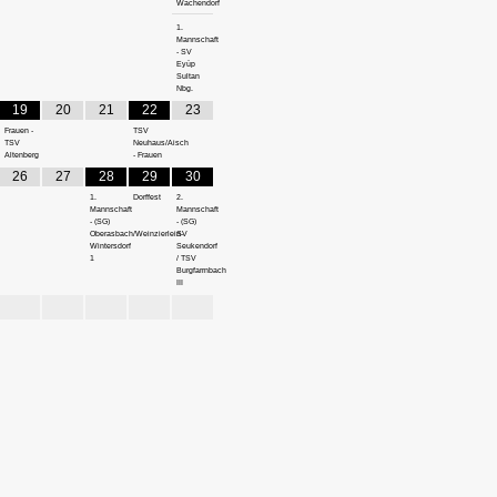
Wachendorf
1.
Mannschaft
- SV
Eyüp
Sultan
Nbg.
19
20
21
22
23
Frauen -
TSV
TSV
Neuhaus/Aisch
Altenberg
- Frauen
26
27
28
29
30
1.
Dorffest
2.
Mannschaft
Mannschaft
- (SG)
- (SG)
Oberasbach/Weinzierlein-
SV
Wintersdorf
Seukendorf
1
/ TSV
Burgfarrnbach
III