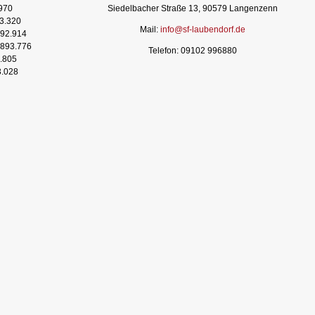
970
Siedelbacher Straße 13, 90579 Langenzenn
3.320
Mail:
info@sf-laubendorf.de
92.914
893.776
Telefon: 09102 996880
.805
3.028