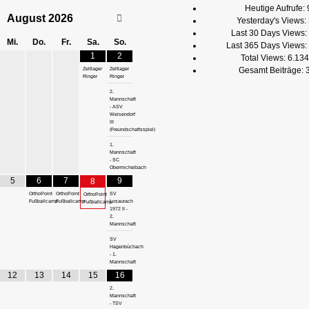
Heutige Aufrufe:
August
2026
Yesterday's Views:
Last 30 Days Views:
Mi.
Do.
Fr.
Sa.
So.
Last 365 Days Views:
1
2
Total Views:
6.134
Gesamt Beiträge:
Zeltlager
Zeltlager
Ringer
Ringer
2.
Mannschaft
- ASV
Weisendorf
III
(Freundschaftsspiel)
1.
Mannschaft
- SC
Obermichelbach
5
6
7
9
8
OrthoPoint
OrthoPoint
SV
OrthoPoint
Fußballcamp
Fußballcamp
Losaurach
Fußballcamp
1972 II -
2.
Mannschaft
SV
Hagenbüchach
- 1.
Mannschaft
12
13
14
15
16
2.
Mannschaft
- TSV