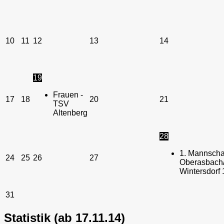
10
11
12
13
14
19
Frauen -
17
18
20
21
TSV
Altenberg
28
1. Mannschaf
24
25
26
27
Oberasbach/
Wintersdorf 
31
Statistik (ab 17.11.14)