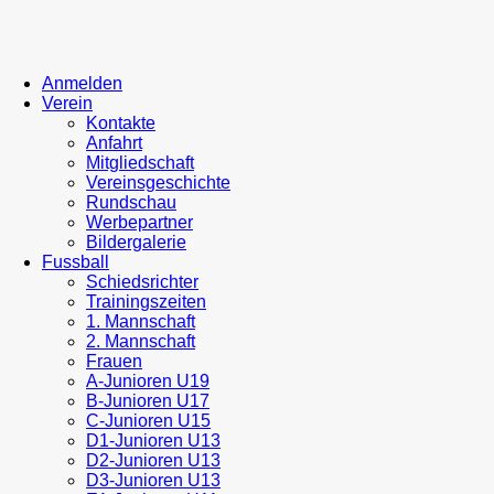
Anmelden
Verein
Kontakte
Anfahrt
Mitgliedschaft
Vereinsgeschichte
Rundschau
Werbepartner
Bildergalerie
Fussball
Schiedsrichter
Trainingszeiten
1. Mannschaft
2. Mannschaft
Frauen
A-Junioren U19
B-Junioren U17
C-Junioren U15
D1-Junioren U13
D2-Junioren U13
D3-Junioren U13