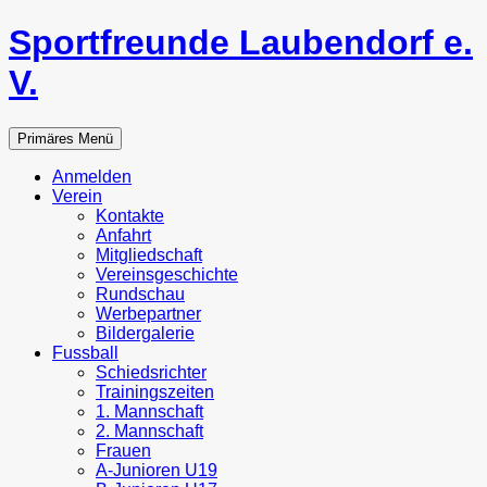
Zum
Sportfreunde Laubendorf e.
Inhalt
springen
V.
Suchen
Primäres Menü
Anmelden
Verein
Kontakte
Anfahrt
Mitgliedschaft
Vereinsgeschichte
Rundschau
Werbepartner
Bildergalerie
Fussball
Schiedsrichter
Trainingszeiten
1. Mannschaft
2. Mannschaft
Frauen
A-Junioren U19