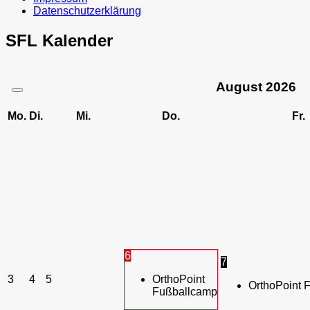
Datenschutzerklärung
SFL Kalender
August
2026
Mo.
Di.
Mi.
Do.
Fr.
6
7
3
4
5
OrthoPoint
OrthoPoint 
Fußballcamp