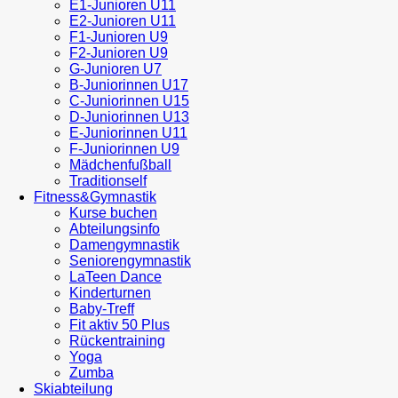
E1-Junioren U11
E2-Junioren U11
F1-Junioren U9
F2-Junioren U9
G-Junioren U7
B-Juniorinnen U17
C-Juniorinnen U15
D-Juniorinnen U13
E-Juniorinnen U11
F-Juniorinnen U9
Mädchenfußball
Traditionself
Fitness&Gymnastik
Kurse buchen
Abteilungsinfo
Damengymnastik
Seniorengymnastik
LaTeen Dance
Kinderturnen
Baby-Treff
Fit aktiv 50 Plus
Rückentraining
Yoga
Zumba
Skiabteilung