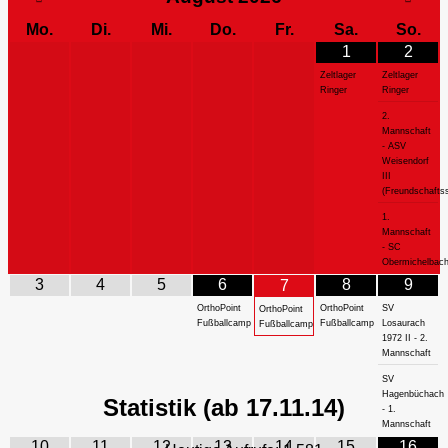
Mo.
Di.
Mi.
Do.
Fr.
Sa.
So.
1
2
Zeltlager
Zeltlager
Ringer
Ringer
2.
Mannschaft
- ASV
Weisendorf
III
(Freundschaftss
1.
Mannschaft
- SC
Obermichelbac
3
4
5
6
8
9
7
OrthoPoint
OrthoPoint
SV
OrthoPoint
Fußballcamp
Fußballcamp
Losaurach
Fußballcamp
1972 II - 2.
Mannschaft
SV
Hagenbüchach
Statistik (ab 17.11.14)
- 1.
Mannschaft
10
11
12
13
14
15
16