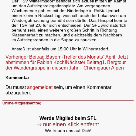
Der TSV Wilhermsdorf befindet sich aktuell mitten im Kampf
um den Aufstiegsrelegationsplatz. Am vergangenen
Wochenende gab es mit der Niederlage in Roßtal jedoch
einen kleinen Rückschlag, weshalb auch der Lokalrivale um
Wiedergutmachung bemüht sein dürfte. Das Hinspiel konnte
der TSV mit 2:0 für sich entscheiden. Der SFL wird natürlich
bemüht sein, einen weiteren großen Schritt in Richtung
Klassenerhalt zu machen, und gleichzeitig dem Nachbarn
im Aufstiegsrennen in die Suppe zu spucken.
Anstoß ist ebenfalls um 15:00 Uhr in Wilhermsdorf.
Beitragsnavigation
Vorheriger Beitrag
„Bayern-Treffer des Monats“ April: Jetzt
abstimmen für Fabian Koch!
Nächster Beitrag
1. Bergtour
der Wandergruppe in diesem Jahr – Chiemgauer Alpen
Kommentar
Du musst
angemeldet
sein, um einen Kommentar
abzugeben.
Online-Mitgliedsantrag
Werde Mitglied beim SFL
⇒ nur einen Klick entfernt
Wir freuen uns auf Dich!