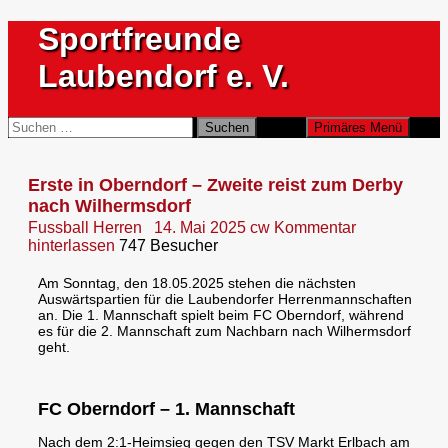
Zum
Sportfreunde
Inhalt
springen
Laubendorf e. V.
Suchen
Suchen
Primäres Menü
nach:
Erste in Oberndorf – Zweite reist zum Derby
nach Wilhermsdorf
Fussball Herren
14. Mai 2025
cw
Kommentar
hinterlassen
747 Besucher
Am Sonntag, den 18.05.2025 stehen die nächsten
Auswärtspartien für die Laubendorfer Herrenmannschaften
an. Die 1. Mannschaft spielt beim FC Oberndorf, während
es für die 2. Mannschaft zum Nachbarn nach Wilhermsdorf
geht.
FC Oberndorf – 1. Mannschaft
Nach dem 2:1-Heimsieg gegen den TSV Markt Erlbach am