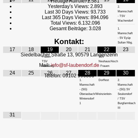
Heutige Aufrufe:
1.581
Yesterday's Views:
2.893
2.
Last 30 Days Views:
93.733
Mannschaft
- TSV
Last 365 Days Views:
894.096
Wachendorf
Total Views:
6.132.096
Gesamt Beiträge:
3.028
1.
Mannschaft
- SV Eyüp
Kontakt:
Sultan Nbg.
17
18
19
20
21
22
23
Siedelbacher Straße 13, 90579 Langenzenn
Frauen -
TSV
TSV
Neuhaus/Aisch
Mail:
info@sf-laubendorf.de
Altenberg
- Frauen
24
25
26
27
28
29
30
Telefon: 09102 996880
1.
Dorffest
2.
Mannschaft
Mannschaft
- (SG)
- (SG) SV
Oberasbach/Weinzierlein-
Seukendorf
Wintersdorf
/ TSV
1
Burgfarrnbach
III
31