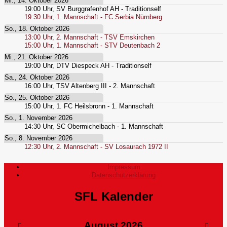
Mi., 14. Oktober 2026
19:00
Uhr,
SV Burggrafenhof AH - Traditionself
19:30
Uhr,
1. Mannschaft - FC Serbia Nürnberg
So., 18. Oktober 2026
13:00
Uhr,
2. Mannschaft - TSV Emskirchen
15:00
Uhr,
1. Mannschaft - STV Deutenbach 2
Mi., 21. Oktober 2026
19:00
Uhr,
DTV Diespeck AH - Traditionself
Sa., 24. Oktober 2026
16:00
Uhr,
TSV Altenberg III - 2. Mannschaft
So., 25. Oktober 2026
15:00
Uhr,
1. FC Heilsbronn - 1. Mannschaft
So., 1. November 2026
14:30
Uhr,
SC Obermichelbach - 1. Mannschaft
So., 8. November 2026
12:30
Uhr,
2. Mannschaft - SV Losaurach 1972 II
Impressum
Datenschutzerklärung
SFL Kalender
August
2026