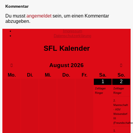
Kommentar
Du musst
angemeldet
sein, um einen Kommentar
abzugeben.
Impressum
Datenschutzerklärung
SFL Kalender
August
2026
Mo.
Di.
Mi.
Do.
Fr.
Sa.
So.
1
2
Zeltlager
Zeltlager
Ringer
Ringer
2.
Mannschaft
- ASV
Weisendorf
III
(Freundschaftss
1.