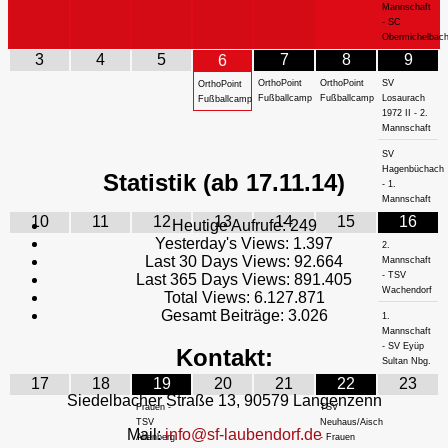
Mannschaft
- SC
Obermichelbac
3
4
5
7
8
9
6
OrthoPoint
OrthoPoint
SV
OrthoPoint
Fußballcamp
Fußballcamp
Losaurach
Fußballcamp
1972 II - 2.
Mannschaft
SV
Hagenbüchach
Statistik (ab 17.11.14)
- 1.
Mannschaft
10
11
12
13
14
15
16
Heutige Aufrufe:
249
Yesterday's Views:
1.397
2.
Last 30 Days Views:
92.664
Mannschaft
- TSV
Last 365 Days Views:
891.405
Wachendorf
Total Views:
6.127.871
Gesamt Beiträge:
3.026
1.
Mannschaft
- SV Eyüp
Kontakt:
Sultan Nbg.
17
18
19
20
21
22
23
Siedelbacher Straße 13, 90579 Langenzenn
Frauen -
TSV
TSV
Neuhaus/Aisch
Mail:
info@sf-laubendorf.de
Altenberg
- Frauen