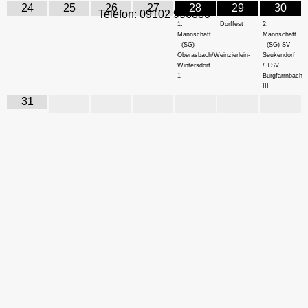
24
25
26
27
28
29
30
Telefon: 09102 996880
1.
Dorffest
2.
Mannschaft
Mannschaft
- (SG)
- (SG) SV
Oberasbach/Weinzierlein-
Seukendorf
Wintersdorf
/ TSV
1
Burgfarrnbach
III
31