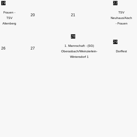
19
22
Frauen -
TSV
20
21
TSV
Neuhaus/Aisch
Altenberg
- Frauen
28
29
1. Mannschaft - (SG)
26
27
Oberasbach/Weinzierlein-
Dorffest
Wintersdorf 1