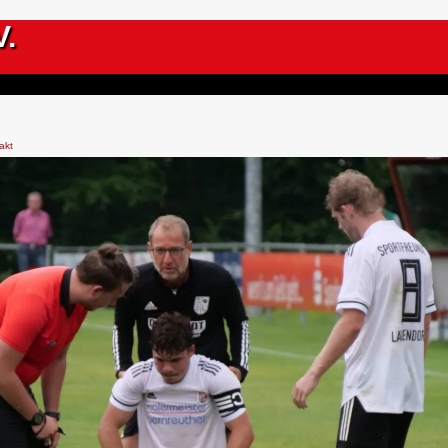
V.
akt