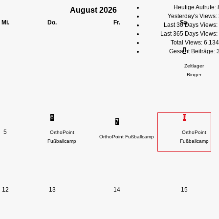
Heutige Aufrufe:
August
2026
Yesterday's Views:
Mi.
Do.
Fr.
Sa.
Last 30 Days Views:
Last 365 Days Views:
Total Views:
6.134
1
Gesamt Beiträge:
Zeltlager
Ringer
6
8
7
5
OrthoPoint
OrthoPoint
OrthoPoint Fußballcamp
Fußballcamp
Fußballcamp
12
13
14
15