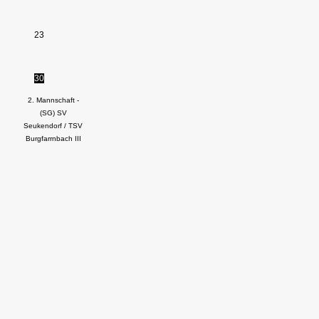
23
30
2. Mannschaft -
(SG) SV
Seukendorf / TSV
Burgfarrnbach III