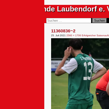
Zum
Sportfreunde Laubendorf e. 
Inhalt
springen
Suchen
Suchen
nach:
11360836~2
25. Juli 2021
2560 × 1706
Erfolgreicher Saisonauft