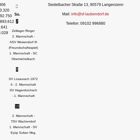
806
Siedelbacher Straße 13, 90579 Langenzenn
3.320
Mail:
info@sf-laubendorf.de
So.
92.750
2
893.612
Telefon: 09102 996880
.641
Zeltlager Ringer
3.028
2. Mannschaft -
ASV Weisendorf III
(Freundschaftsspiel)
1. Mannschaft - SC
Obermichelbach
9
SV Losaurach 1972
II - 2. Mannschaft
SV Hagenbüchach
- 1. Mannschaft
16
2. Mannschaft -
TSV Wachendorf
1. Mannschaft - SV
Eyüp Sultan Nbg.