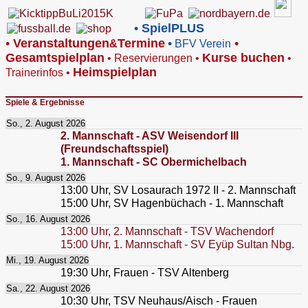
•
SpielPLUS
•
V
eranstaltungen
Termine
•
•
&
BFV Verein
Gesamtspielplan
Kurse buchen
•
Reservierungen
•
•
Heimspielplan
Trainerinfos
•
Spiele & Ergebnisse
So., 2. August 2026
2. Mannschaft - ASV Weisendorf III
(Freundschaftsspiel)
1. Mannschaft - SC Obermichelbach
So., 9. August 2026
13:00
Uhr,
SV Losaurach 1972 II - 2. Mannschaft
15:00
Uhr,
SV Hagenbüchach - 1. Mannschaft
So., 16. August 2026
13:00
Uhr,
2. Mannschaft - TSV Wachendorf
15:00
Uhr,
1. Mannschaft - SV Eyüp Sultan Nbg.
Mi., 19. August 2026
19:30
Uhr,
Frauen - TSV Altenberg
Sa., 22. August 2026
10:30
Uhr,
TSV Neuhaus/Aisch - Frauen