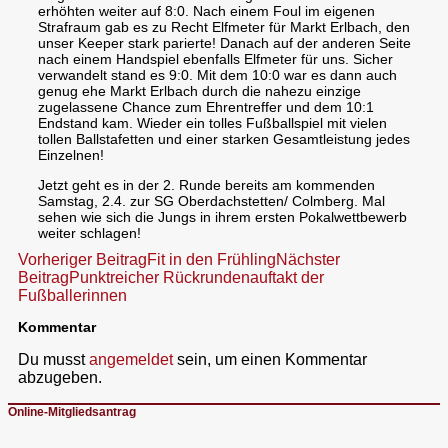
erhöhten weiter auf 8:0. Nach einem Foul im eigenen
Strafraum gab es zu Recht Elfmeter für Markt Erlbach, den
unser Keeper stark parierte! Danach auf der anderen Seite
nach einem Handspiel ebenfalls Elfmeter für uns. Sicher
verwandelt stand es 9:0. Mit dem 10:0 war es dann auch
genug ehe Markt Erlbach durch die nahezu einzige
zugelassene Chance zum Ehrentreffer und dem 10:1
Endstand kam. Wieder ein tolles Fußballspiel mit vielen
tollen Ballstafetten und einer starken Gesamtleistung jedes
Einzelnen!
Jetzt geht es in der 2. Runde bereits am kommenden
Samstag, 2.4. zur SG Oberdachstetten/ Colmberg. Mal
sehen wie sich die Jungs in ihrem ersten Pokalwettbewerb
weiter schlagen!
Beitragsnavigation
Vorheriger Beitrag
Fit in den Frühling
Nächster
Beitrag
Punktreicher Rückrundenauftakt der
Fußballerinnen
Kommentar
Du musst
angemeldet
sein, um einen Kommentar
abzugeben.
Online-Mitgliedsantrag