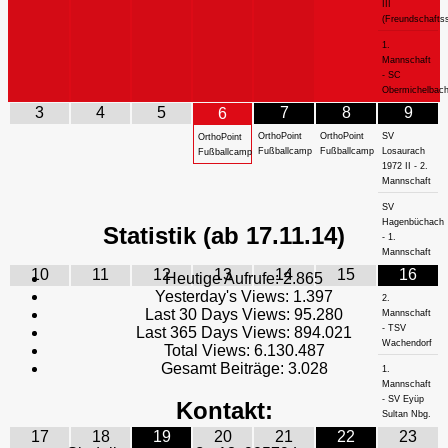
III
(Freundschaftss
1.
Mannschaft
- SC
Obermichelbac
3
4
5
7
8
9
6
OrthoPoint
OrthoPoint
SV
OrthoPoint
Fußballcamp
Fußballcamp
Losaurach
Fußballcamp
1972 II - 2.
Mannschaft
SV
Hagenbüchach
Statistik (ab 17.11.14)
- 1.
Mannschaft
10
11
12
13
14
15
16
Heutige Aufrufe:
2.865
Yesterday's Views:
1.397
2.
Last 30 Days Views:
95.280
Mannschaft
- TSV
Last 365 Days Views:
894.021
Wachendorf
Total Views:
6.130.487
Gesamt Beiträge:
3.028
1.
Mannschaft
- SV Eyüp
Kontakt:
Sultan Nbg.
17
18
19
20
21
22
23