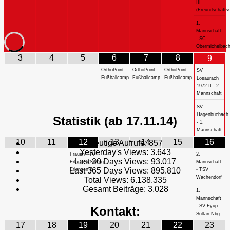
III
(Freundschaftss
1.
Mannschaft
- SC
Obermichelbac
3
4
5
6
7
8
9
OrthoPoint
OrthoPoint
OrthoPoint
SV
Fußballcamp
Fußballcamp
Fußballcamp
Losaurach
1972 II - 2.
Mannschaft
SV
Hagenbüchach
Statistik (ab 17.11.14)
- 1.
Mannschaft
10
11
12
13
14
15
16
Heutige Aufrufe:
857
Yesterday's Views:
3.643
Frauen - TV
2.
Last 30 Days Views:
93.017
Erlangen/SpVgg
Mannschaft
Last 365 Days Views:
895.810
Erlangen 2
- TSV
Wachendorf
Total Views:
6.138.335
Gesamt Beiträge:
3.028
1.
Mannschaft
- SV Eyüp
Kontakt:
Sultan Nbg.
17
18
19
20
21
22
23