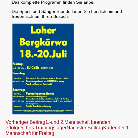
Das komplette Programm finden Sie anbei.
Die Sport- und Sängerfreunde laden Sie herzlich ein und
freuen sich auf Ihren Besuch.
Beitragsnavigation
Vorheriger Beitrag
1.-und 2.Mannschaft beenden
erfolgreiches Trainingslager
Nächster Beitrag
Kader der 1.
Mannschaft für Freitag