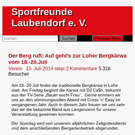
Zum
Sportfreunde
Inhalt
springen
Laubendorf e. V.
Suchen
Suchen
Primäres Menü
nach:
Der Berg ruft: Auf geht’s zur Loher Bergkärwa
vom 18.-20.Juli
Verein
13. Juli 2014
stepi
2 Kommentare
5.316
Besucher
Am 18.-20 Juli findet die traditionelle Bergkärwa in Lohe
statt. Am Freitag beginnt die Kärwa mit DJ Ca$h, bekannt
aus der TV-Serie „Bauer sucht Frau“.
Gerne erinnern wir
uns an den stimmungsvollen Abend mit Cross ’n‘ Easy im
vergangenen Jahr. Auch in diesem Jahr freuen wir uns sehr
das wir die bekannte Band aus Langenzenn für unsere
Veranstaltung gewinnen konnten.
Der Sonntag wird von unserem alljährlichen Zeltgottesdients
und dem anschließenden Biergartenbetrieb abgerundet.