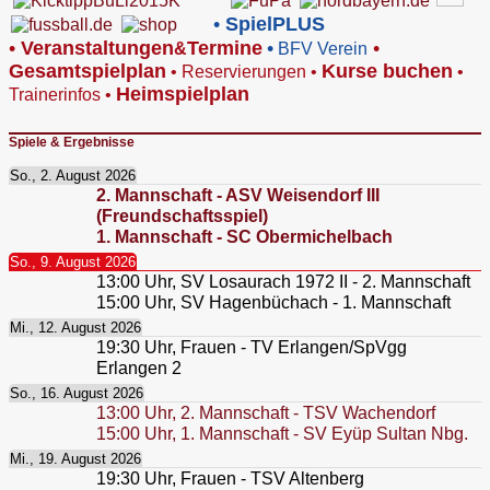
•
SpielPLUS
•
V
eranstaltungen
Termine
•
•
&
BFV Verein
Gesamtspielplan
Kurse buchen
•
Reservierungen
•
•
Heimspielplan
Trainerinfos
•
Spiele & Ergebnisse
So., 2. August 2026
2. Mannschaft - ASV Weisendorf III
(Freundschaftsspiel)
1. Mannschaft - SC Obermichelbach
So., 9. August 2026
13:00
Uhr,
SV Losaurach 1972 II - 2. Mannschaft
15:00
Uhr,
SV Hagenbüchach - 1. Mannschaft
Mi., 12. August 2026
19:30
Uhr,
Frauen - TV Erlangen/SpVgg
Erlangen 2
So., 16. August 2026
13:00
Uhr,
2. Mannschaft - TSV Wachendorf
15:00
Uhr,
1. Mannschaft - SV Eyüp Sultan Nbg.
Mi., 19. August 2026
19:30
Uhr,
Frauen - TSV Altenberg