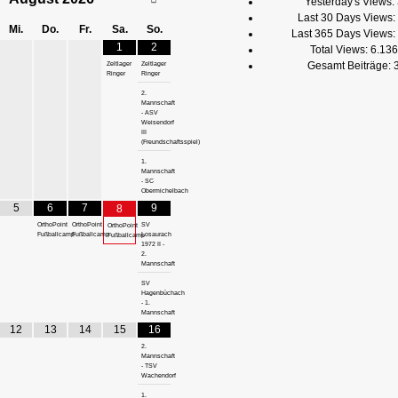
Yesterday's Views:
Last 30 Days Views:
Mi.
Do.
Fr.
Sa.
So.
Last 365 Days Views:
1
2
Total Views:
6.136
Gesamt Beiträge:
Zeltlager
Zeltlager
Ringer
Ringer
2.
Mannschaft
- ASV
Weisendorf
III
(Freundschaftsspiel)
1.
Mannschaft
- SC
Obermichelbach
5
6
7
9
8
OrthoPoint
OrthoPoint
SV
OrthoPoint
Fußballcamp
Fußballcamp
Losaurach
Fußballcamp
1972 II -
2.
Mannschaft
SV
Hagenbüchach
- 1.
Mannschaft
12
13
14
15
16
2.
Mannschaft
- TSV
Wachendorf
1.