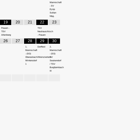
Mannschaft
- SV
Eyüp
Sultan
Nbg.
19
20
21
22
23
Frauen -
TSV
TSV
Neuhaus/Aisch
Altenberg
- Frauen
26
27
28
29
30
1.
Dorffest
2.
Mannschaft
Mannschaft
- (SG)
- (SG)
Oberasbach/Weinzierlein-
SV
Wintersdorf
Seukendorf
1
/ TSV
Burgfarrnbach
III