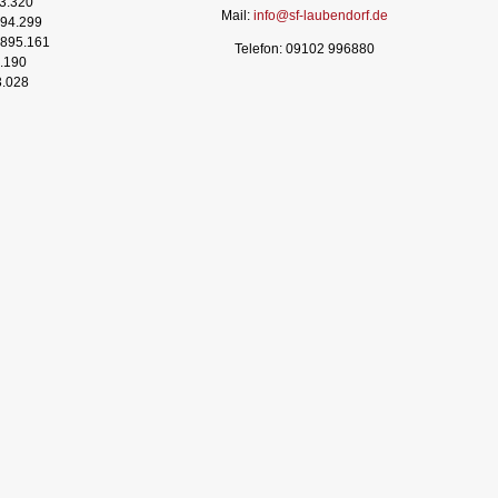
3.320
Mail:
info@sf-laubendorf.de
94.299
895.161
Telefon: 09102 996880
.190
3.028