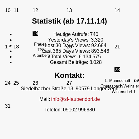
10
11
12
13
14
Statistik (ab 17.11.14)
19
Heutige Aufrufe:
740
Yesterday's Views:
3.320
Frauen -
Last 30 Days Views:
92.684
17
18
20
21
TSV
Last 365 Days Views:
893.546
Altenberg
Total Views:
6.134.575
Gesamt Beiträge:
3.028
28
Kontakt:
1. Mannschaft - (S
24
25
26
27
Oberasbach/Weinzierl
Siedelbacher Straße 13, 90579 Langenzenn
Wintersdorf 1
Mail:
info@sf-laubendorf.de
31
Telefon: 09102 996880