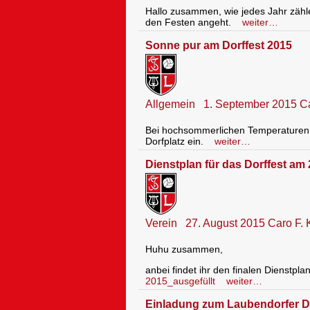
Hallo zusammen, wie jedes Jahr zähle
den Festen angeht.
weiter…
Sonne pur am Dorffest 2015
Allgemein
1. September 2015
Ca
Bei hochsommerlichen Temperaturen 
Dorfplatz ein.
weiter…
Dienstplan für das Dorffest am
Verein
27. August 2015
Caro F.
Huhu zusammen,
anbei findet ihr den finalen Dienstpla
2015_ausgefüllt
weiter…
Einladung zum Laubendorfer Do