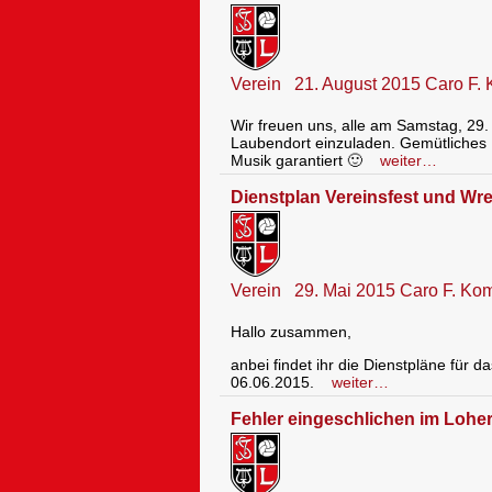
Verein
21. August 2015
Caro F.
Wir freuen uns, alle am Samstag, 29.
Laubendort einzuladen. Gemütliches 
Musik garantiert 🙂
weiter…
Dienstplan Vereinsfest und Wre
Verein
29. Mai 2015
Caro F.
Kom
Hallo zusammen,
anbei findet ihr die Dienstpläne für 
06.06.2015.
weiter…
Fehler eingeschlichen im Lohe