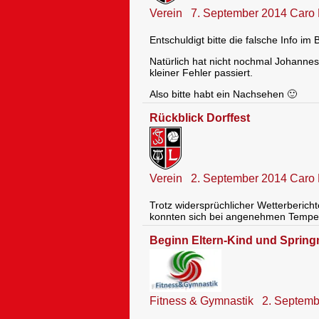
Verein
7. September 2014
Caro 
Entschuldigt bitte die falsche Info im
Natürlich hat nicht nochmal Johannes 
kleiner Fehler passiert.
Also bitte habt ein Nachsehen 🙂
Rückblick Dorffest
Verein
2. September 2014
Caro 
Trotz widersprüchlicher Wetterbericht
konnten sich bei angenehmen Temper
Beginn Eltern-Kind und Spring
Fitness & Gymnastik
2. Septemb