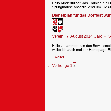
Hallo Kinderturner, das Training für
Springmäuse anschließend um 16:30
Dienstplan für das Dorffest wu
Verein
7. August 2014
Caro F.
K
Hallo zusammen, um das Bewusstsein 
wollte ich auch mal per Homepage-E
weiter…
Beitragsnavigation
← Vorherige
1
2