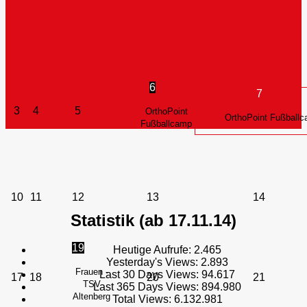
6
7
3
4
5
OrthoPoint
OrthoPoint Fußball
Fußballcamp
10
11
12
13
14
Statistik (ab 17.11.14)
19
Heutige Aufrufe:
2.465
Yesterday's Views:
2.893
Frauen -
Last 30 Days Views:
94.617
17
18
20
21
TSV
Last 365 Days Views:
894.980
Altenberg
Total Views:
6.132.981