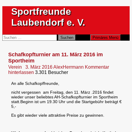
Zum
Sportfreunde
Inhalt
springen
Laubendorf e. V.
Suchen
Suchen
Primäres Menü
nach:
Schafkopfturnier am 11. März 2016 im
Sportheim
Verein
3. März 2016
AlexHerrmann
Kommentar
hinterlassen
3.301 Besucher
An alle Schafkopffreunde,
nicht vergessen am Freitag, den 11. März .2016 findet
wieder unser beliebtes AH-Schafkopfturnier im Sportheim
statt.
Beginn ist um 19.30 Uhr und die Startgebühr beträgt €
5,-
Es gibt wieder viele attraktive Preise zu gewinnen.