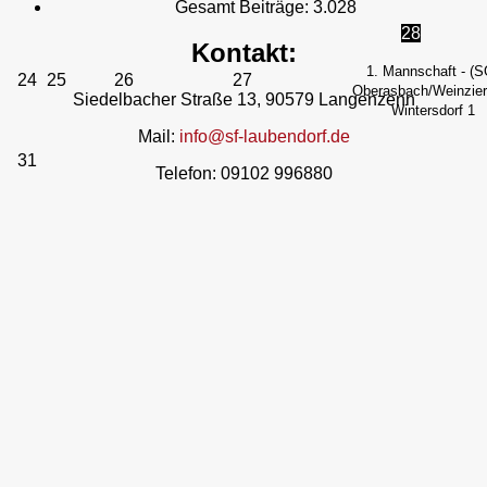
Gesamt Beiträge:
3.028
28
Kontakt:
1. Mannschaft - (S
24
25
26
27
Oberasbach/Weinzierl
Siedelbacher Straße 13, 90579 Langenzenn
Wintersdorf 1
Mail:
info@sf-laubendorf.de
31
Telefon: 09102 996880