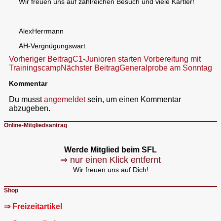
Wir freuen uns auf zahlreichen Besuch und viele Kartler!
AlexHerrmann
AH-Vergnügungswart
Beitragsnavigation
Vorheriger Beitrag
C1-Junioren starten Vorbereitung mit
Trainingscamp
Nächster Beitrag
Generalprobe am Sonntag
Kommentar
Du musst
angemeldet
sein, um einen Kommentar
abzugeben.
Online-Mitgliedsantrag
Werde Mitglied beim SFL
⇒ nur einen Klick entfernt
Wir freuen uns auf Dich!
Shop
⇒ Freizeitartikel