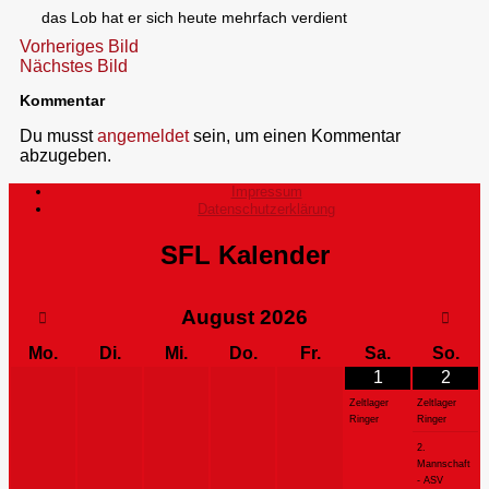
das Lob hat er sich heute mehrfach verdient
Vorheriges Bild
Nächstes Bild
Kommentar
Du musst
angemeldet
sein, um einen Kommentar
abzugeben.
Impressum
Datenschutzerklärung
SFL Kalender
August
2026
Mo.
Di.
Mi.
Do.
Fr.
Sa.
So.
1
2
Zeltlager
Zeltlager
Ringer
Ringer
2.
Mannschaft
- ASV