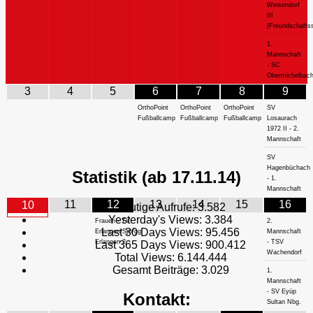
Weisendorf
III
(Freundschaftss
1.
Mannschaft
- SC
Obermichelbac
3
4
5
6
7
8
9
OrthoPoint
OrthoPoint
OrthoPoint
SV
Fußballcamp
Fußballcamp
Fußballcamp
Losaurach
1972 II - 2.
Mannschaft
SV
Hagenbüchach
Statistik (ab 17.11.14)
- 1.
Mannschaft
11
12
13
14
15
16
10
Heutige Aufrufe:
3.582
Yesterday's Views:
3.384
Frauen - TV
2.
Last 30 Days Views:
95.456
Erlangen/SpVgg
Mannschaft
Erlangen 2
- TSV
Last 365 Days Views:
900.412
Wachendorf
Total Views:
6.144.444
Gesamt Beiträge:
3.029
1.
Mannschaft
- SV Eyüp
Kontakt:
Sultan Nbg.