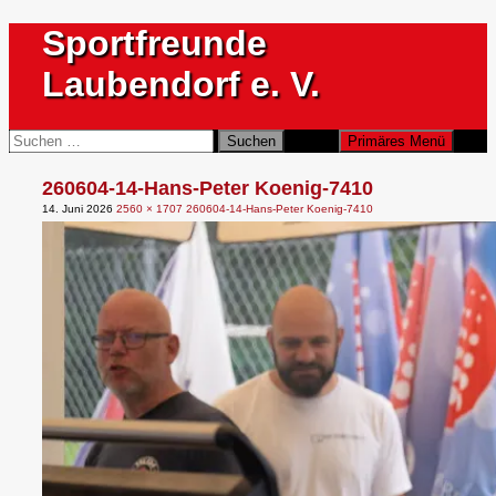
Zum
Sportfreunde
Inhalt
springen
Laubendorf e. V.
Suchen
Suchen
Primäres Menü
nach:
260604-14-Hans-Peter Koenig-7410
14. Juni 2026
2560 × 1707
260604-14-Hans-Peter Koenig-7410