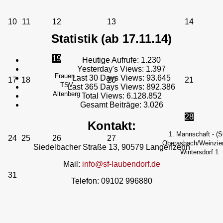
10
11
12
13
14
Statistik (ab 17.11.14)
19
Heutige Aufrufe:
1.230
Yesterday's Views:
1.397
Frauen -
Last 30 Days Views:
93.645
17
18
20
21
TSV
Last 365 Days Views:
892.386
Altenberg
Total Views:
6.128.852
Gesamt Beiträge:
3.026
28
Kontakt:
1. Mannschaft - (
24
25
26
27
Oberasbach/Weinzier
Siedelbacher Straße 13, 90579 Langenzenn
Wintersdorf 1
Mail:
info@sf-laubendorf.de
31
Telefon: 09102 996880