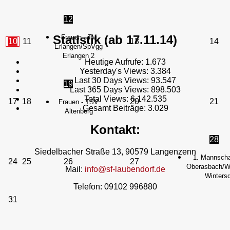
12
Statistik (ab 17.11.14)
Frauen - TV
10
11
13
14
Erlangen/SpVgg
Erlangen 2
Heutige Aufrufe:
1.673
Yesterday's Views:
3.384
Last 30 Days Views:
93.547
19
Last 365 Days Views:
898.503
Total Views:
6.142.535
17
18
20
21
Frauen - TSV
Gesamt Beiträge:
3.029
Altenberg
Kontakt:
28
Siedelbacher Straße 13, 90579 Langenzenn
1. Mannscha
24
25
26
27
Oberasbach/We
Mail:
info@sf-laubendorf.de
Wintersd
Telefon: 09102 996880
31