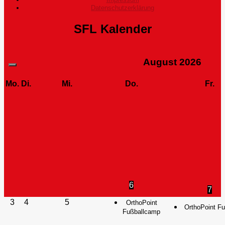
Datenschutzerklärung
SFL Kalender
August
2026
Mo.
Di.
Mi.
Do.
Fr.
6
7
3
4
5
OrthoPoint
OrthoPoint F
Fußballcamp