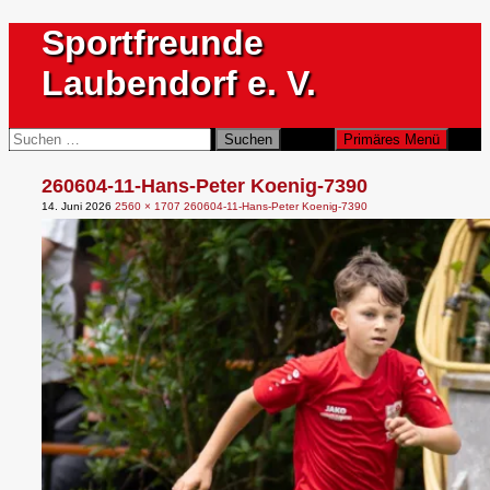
Zum
Sportfreunde
Inhalt
springen
Laubendorf e. V.
Suchen
Suchen
Primäres Menü
nach:
260604-11-Hans-Peter Koenig-7390
14. Juni 2026
2560 × 1707
260604-11-Hans-Peter Koenig-7390