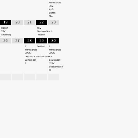
Mannschaft
- SV
Eyüp
Sultan
Nbg.
19
20
21
22
23
Frauen -
TSV
TSV
Neuhaus/Aisch
Altenberg
- Frauen
26
27
28
29
30
1.
Dorffest
2.
Mannschaft
Mannschaft
- (SG)
- (SG)
Oberasbach/Weinzierlein-
SV
Wintersdorf
Seukendorf
1
/ TSV
Burgfarrnbach
III