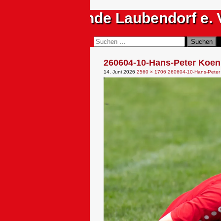
Zum
Sportfreunde Laubendorf e. 
Inhalt
springen
Suchen
Suchen
nach:
260604-10-Hans-Peter Koen
14. Juni 2026
2560 × 1706
260604-10-Hans-Peter