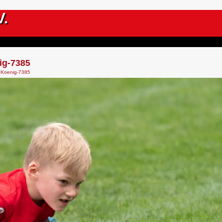
V.
ig-7385
 Koenig-7385