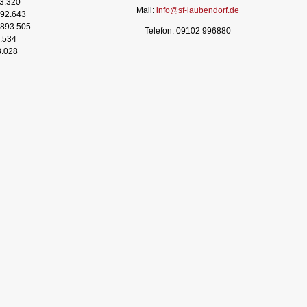
3.320
Mail:
info@sf-laubendorf.de
92.643
893.505
Telefon: 09102 996880
.534
3.028