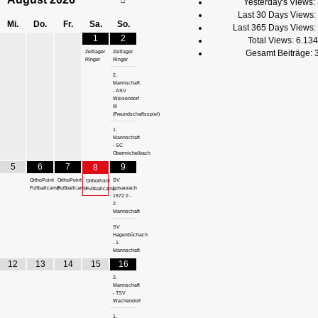
Yesterday's Views:
Last 30 Days Views:
Mi.
Do.
Fr.
Sa.
So.
Last 365 Days Views:
1
2
Total Views:
6.134
Gesamt Beiträge:
Zeltlager
Zeltlager
Ringer
Ringer
2.
Mannschaft
- ASV
Weisendorf
III
(Freundschaftsspiel)
1.
Mannschaft
- SC
Obermichelbach
5
6
7
9
8
OrthoPoint
OrthoPoint
SV
OrthoPoint
Fußballcamp
Fußballcamp
Losaurach
Fußballcamp
1972 II -
2.
Mannschaft
SV
Hagenbüchach
- 1.
Mannschaft
12
13
14
15
16
2.
Mannschaft
- TSV
Wachendorf
1.