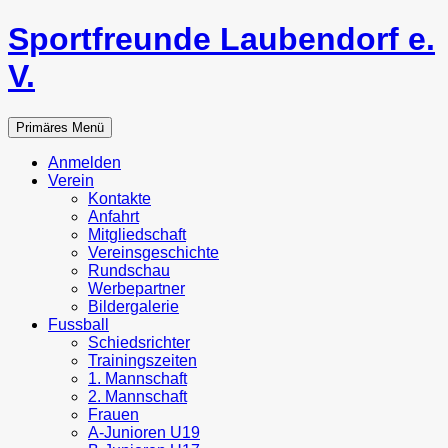
Zum
Sportfreunde Laubendorf e.
Inhalt
springen
V.
Suchen
Primäres Menü
Anmelden
Verein
Kontakte
Anfahrt
Mitgliedschaft
Vereinsgeschichte
Rundschau
Werbepartner
Bildergalerie
Fussball
Schiedsrichter
Trainingszeiten
1. Mannschaft
2. Mannschaft
Frauen
A-Junioren U19