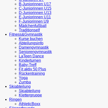
B-Juniorinnen U17
C-Juniorinnen U15
D-Juniorinnen U13
E-Juniorinnen U11
F-Juniorinnen U9
Mädchenfußball
Traditionself
Fitness&Gymnastik
Kurse buchen
Abteilungsinfo
Damengymnastik
Seniorengymnastik
LaTeen Dance
Kinderturnen
Baby-Treff
Fit aktiv 50 Plus
Rückentraining
Yoga
Zumba
Skiabteilung
Skiabteilung
Klettergruppe
Ringen
AthleticBoxx