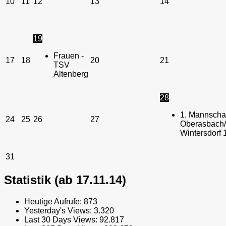
10
11
12
13
14
19
Frauen -
17
18
20
21
TSV
Altenberg
28
1. Mannschaf
24
25
26
27
Oberasbach/
Wintersdorf 
31
Statistik (ab 17.11.14)
Heutige Aufrufe:
873
Yesterday's Views:
3.320
Last 30 Days Views:
92.817