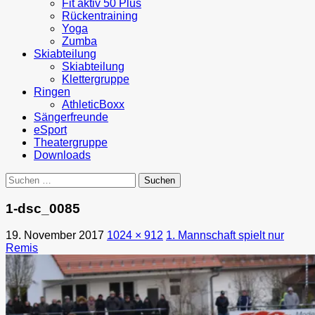
Fit aktiv 50 Plus
Rückentraining
Yoga
Zumba
Skiabteilung
Skiabteilung
Klettergruppe
Ringen
AthleticBoxx
Sängerfreunde
eSport
Theatergruppe
Downloads
Suchen
nach:
1-dsc_0085
19. November 2017
1024 × 912
1. Mannschaft spielt nur
Remis