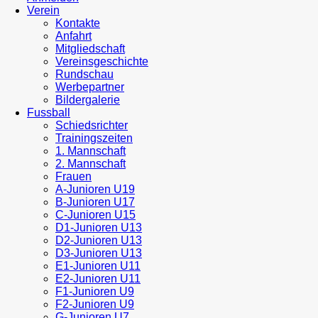
Verein
Kontakte
Anfahrt
Mitgliedschaft
Vereinsgeschichte
Rundschau
Werbepartner
Bildergalerie
Fussball
Schiedsrichter
Trainingszeiten
1. Mannschaft
2. Mannschaft
Frauen
A-Junioren U19
B-Junioren U17
C-Junioren U15
D1-Junioren U13
D2-Junioren U13
D3-Junioren U13
E1-Junioren U11
E2-Junioren U11
F1-Junioren U9
F2-Junioren U9
G-Junioren U7