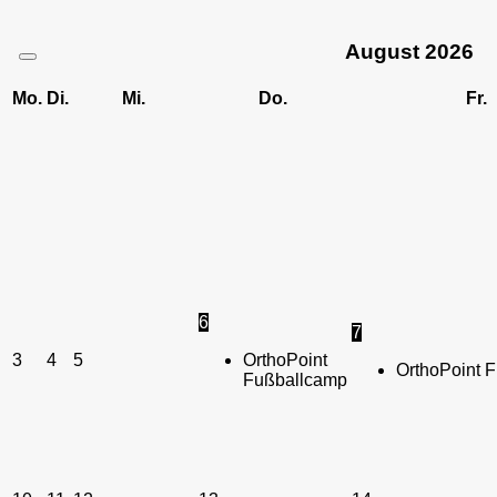
August
2026
Mo.
Di.
Mi.
Do.
Fr.
6
7
3
4
5
OrthoPoint
OrthoPoint 
Fußballcamp