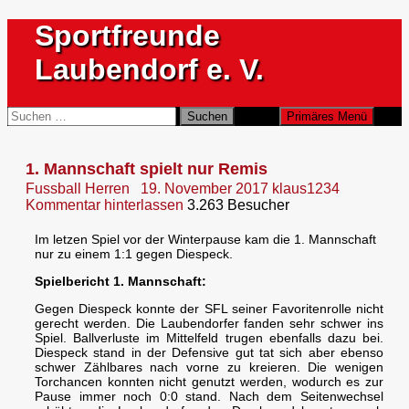
Zum
Sportfreunde
Inhalt
springen
Laubendorf e. V.
Suchen
Suchen
Primäres Menü
nach:
1. Mannschaft spielt nur Remis
Fussball Herren
19. November 2017
klaus1234
Kommentar hinterlassen
3.263 Besucher
Im letzen Spiel vor der Winterpause kam die 1. Mannschaft
nur zu einem 1:1 gegen Diespeck.
Spielbericht 1. Mannschaft:
Gegen Diespeck konnte der SFL seiner Favoritenrolle nicht
gerecht werden. Die Laubendorfer fanden sehr schwer ins
Spiel. Ballverluste im Mittelfeld trugen ebenfalls dazu bei.
Diespeck stand in der Defensive gut tat sich aber ebenso
schwer Zählbares nach vorne zu kreieren. Die wenigen
Torchancen konnten nicht genutzt werden, wodurch es zur
Pause immer noch 0:0 stand. Nach dem Seitenwechsel