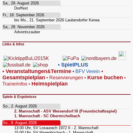
Sa., 29. August 2026
Dorffest
Fr., 18. September 2026
bis
Mo., 21. September 2026
Laubendorfer Kerwa
Sa., 28. November 2026
Adventszauber
Links & Infos
•
SpielPLUS
•
V
eranstaltungen
Termine
•
•
&
BFV Verein
Gesamtspielplan
Kurse buchen
•
Reservierungen
•
•
Heimspielplan
Trainerinfos
•
Spiele & Ergebnisse
So., 2. August 2026
2. Mannschaft - ASV Weisendorf III (Freundschaftsspiel)
1. Mannschaft - SC Obermichelbach
So., 9. August 2026
13:00
Uhr,
SV Losaurach 1972 II - 2. Mannschaft
15:00
Uhr,
SV Hagenbüchach - 1. Mannschaft