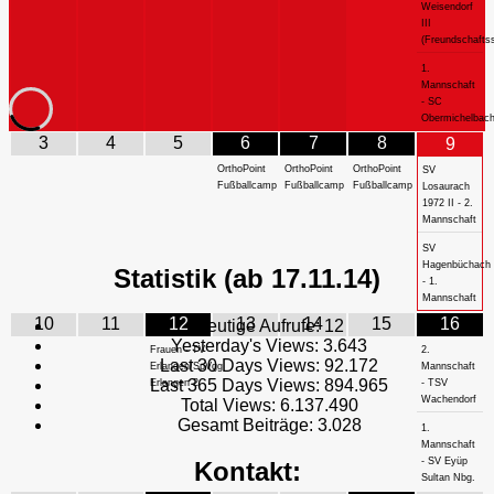
Weisendorf
III
(Freundschaftss
1.
Mannschaft
- SC
Obermichelbac
3
4
5
6
7
8
9
OrthoPoint
OrthoPoint
OrthoPoint
SV
Fußballcamp
Fußballcamp
Fußballcamp
Losaurach
1972 II - 2.
Mannschaft
SV
Hagenbüchach
Statistik (ab 17.11.14)
- 1.
Mannschaft
10
11
12
13
14
15
16
Heutige Aufrufe:
12
Yesterday's Views:
3.643
Frauen - TV
2.
Last 30 Days Views:
92.172
Erlangen/SpVgg
Mannschaft
Last 365 Days Views:
894.965
Erlangen 2
- TSV
Wachendorf
Total Views:
6.137.490
Gesamt Beiträge:
3.028
1.
Mannschaft
- SV Eyüp
Kontakt:
Sultan Nbg.