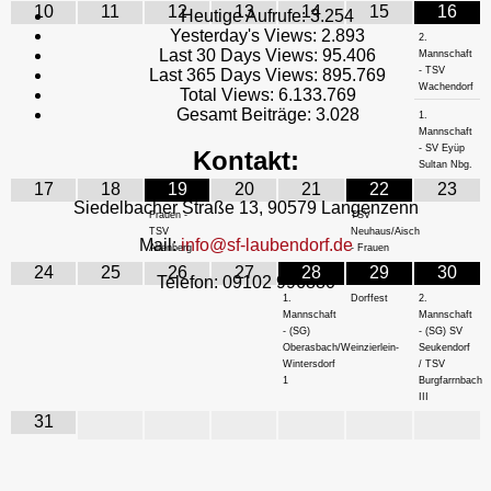
10
11
12
13
14
15
16
Heutige Aufrufe:
3.254
Yesterday's Views:
2.893
2.
Last 30 Days Views:
95.406
Mannschaft
- TSV
Last 365 Days Views:
895.769
Wachendorf
Total Views:
6.133.769
Gesamt Beiträge:
3.028
1.
Mannschaft
- SV Eyüp
Kontakt:
Sultan Nbg.
17
18
19
20
21
22
23
Siedelbacher Straße 13, 90579 Langenzenn
Frauen -
TSV
TSV
Neuhaus/Aisch
Mail:
info@sf-laubendorf.de
Altenberg
- Frauen
24
25
26
27
28
29
30
Telefon: 09102 996880
1.
Dorffest
2.
Mannschaft
Mannschaft
- (SG)
- (SG) SV
Oberasbach/Weinzierlein-
Seukendorf
Wintersdorf
/ TSV
1
Burgfarrnbach
III
31