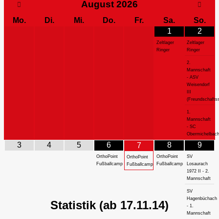
August
2026
Mo.
Di.
Mi.
Do.
Fr.
Sa.
So.
1
2
Zeltlager
Zeltlager
Ringer
Ringer
2.
Mannschaft
- ASV
Weisendorf
III
(Freundschaftss
1.
Mannschaft
- SC
Obermichelbac
3
4
5
6
8
9
7
OrthoPoint
OrthoPoint
SV
OrthoPoint
Fußballcamp
Fußballcamp
Losaurach
Fußballcamp
1972 II - 2.
Mannschaft
SV
Hagenbüchach
Statistik (ab 17.11.14)
- 1.
Mannschaft