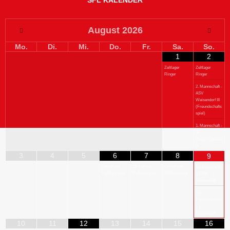
August
2026
Mo.
Di.
Mi.
Do.
Fr.
Sa.
So.
1
2
Zeltlager
Zeltlager
Ringer
Ringer
2. Mannschaft -
ASV
Weisendorf III
(Freundschafts
spiel)
1. Mannschaft -
SC
Obermichelbac
h
3
4
5
6
7
8
9
OrthoPoint
OrthoPoint
OrthoPoint
SV Losaurach
Fußballcamp
Fußballcamp
Fußballcamp
1972 II - 2.
Mannschaft
SV
Hagenbüchach
- 1.
Mannschaft
10
11
12
13
14
15
16