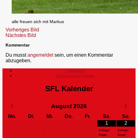
alle freuen sich mit Markus
Vorheriges Bild
Nächstes Bild
Kommentar
Du musst
angemeldet
sein, um einen Kommentar
abzugeben.
Impressum
Datenschutzerklärung
SFL Kalender
August
2026
Mo.
Di.
Mi.
Do.
Fr.
Sa.
So.
1
2
Zeltlager
Zeltlager
Ringer
Ringer