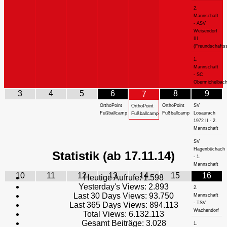
2.
Mannschaft
- ASV
Weisendorf
III
(Freundschaftss
1.
Mannschaft
- SC
Obermichelbac
3
4
5
6
8
9
7
OrthoPoint
OrthoPoint
SV
OrthoPoint
Fußballcamp
Fußballcamp
Losaurach
Fußballcamp
1972 II - 2.
Mannschaft
SV
Hagenbüchach
Statistik (ab 17.11.14)
- 1.
Mannschaft
10
11
12
13
14
15
16
Heutige Aufrufe:
1.598
Yesterday's Views:
2.893
2.
Last 30 Days Views:
93.750
Mannschaft
- TSV
Last 365 Days Views:
894.113
Wachendorf
Total Views:
6.132.113
Gesamt Beiträge:
3.028
1.