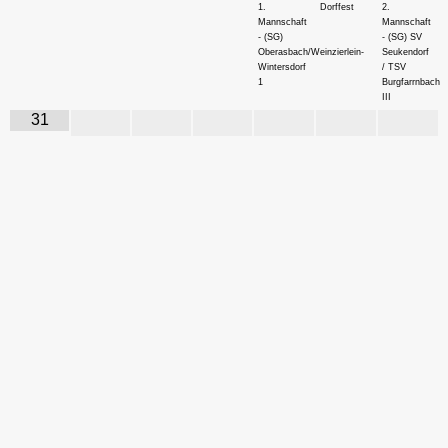
1.
Dorffest
2.
Mannschaft
Mannschaft
- (SG)
- (SG) SV
Oberasbach/Weinzierlein-
Seukendorf
Wintersdorf
/ TSV
1
Burgfarrnbach
III
31