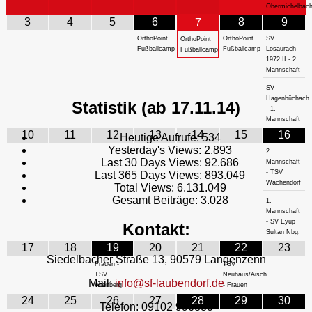
Obermichelbac
3
4
5
6
8
9
7
OrthoPoint
OrthoPoint
SV
OrthoPoint
Fußballcamp
Fußballcamp
Losaurach
Fußballcamp
1972 II - 2.
Mannschaft
SV
Hagenbüchach
Statistik (ab 17.11.14)
- 1.
Mannschaft
10
11
12
13
14
15
16
Heutige Aufrufe:
534
Yesterday's Views:
2.893
2.
Last 30 Days Views:
92.686
Mannschaft
- TSV
Last 365 Days Views:
893.049
Wachendorf
Total Views:
6.131.049
Gesamt Beiträge:
3.028
1.
Mannschaft
- SV Eyüp
Kontakt:
Sultan Nbg.
17
18
19
20
21
22
23
Siedelbacher Straße 13, 90579 Langenzenn
Frauen -
TSV
TSV
Neuhaus/Aisch
Mail:
info@sf-laubendorf.de
Altenberg
- Frauen
24
25
26
27
28
29
30
Telefon: 09102 996880