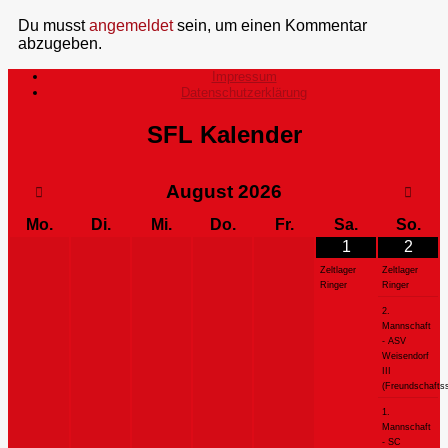
Du musst
angemeldet
sein, um einen Kommentar
abzugeben.
Impressum
Datenschutzerklärung
SFL Kalender
August
2026
Mo.
Di.
Mi.
Do.
Fr.
Sa.
So.
1
2
Zeltlager
Zeltlager
Ringer
Ringer
2.
Mannschaft
- ASV
Weisendorf
III
(Freundschaftss
1.
Mannschaft
- SC