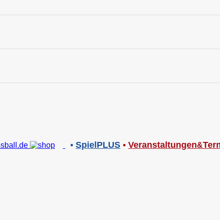
•
SpielPLUS
•
V
eranstaltungen
Ter
&