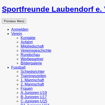
Zum
Sportfreunde Laubendorf e. 
Inhalt
springen
Suchen
Primäres Menü
Anmelden
Verein
Kontakte
Anfahrt
Mitgliedschaft
Vereinsgeschichte
Rundschau
Werbepartner
Bildergalerie
Fussball
Schiedsrichter
Trainingszeiten
1. Mannschaft
2. Mannschaft
Frauen
A-Junioren U19
B-Junioren U17
C-Junioren U15