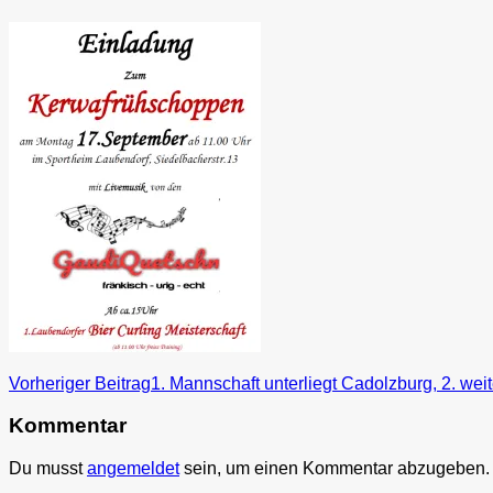
Beitragsnavigation
Vorheriger Beitrag
1. Mannschaft unterliegt Cadolzburg, 2. weit
Kommentar
Du musst
angemeldet
sein, um einen Kommentar abzugeben.