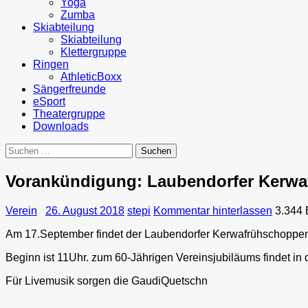
Yoga
Zumba
Skiabteilung
Skiabteilung
Klettergruppe
Ringen
AthleticBoxx
Sängerfreunde
eSport
Theatergruppe
Downloads
Suchen
nach:
Vorankündigung: Laubendorfer Kerw
Verein
26. August 2018
stepi
Kommentar hinterlassen
3.344 
Am 17.September findet der Laubendorfer Kerwafrühschoppen im
Beginn ist 11Uhr. zum 60-Jährigen Vereinsjubiläums findet in 
Für Livemusik sorgen die GaudiQuetschn