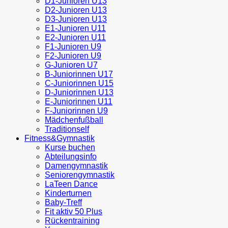
D1-Junioren U13
D2-Junioren U13
D3-Junioren U13
E1-Junioren U11
E2-Junioren U11
F1-Junioren U9
F2-Junioren U9
G-Junioren U7
B-Juniorinnen U17
C-Juniorinnen U15
D-Juniorinnen U13
E-Juniorinnen U11
F-Juniorinnen U9
Mädchenfußball
Traditionself
Fitness&Gymnastik
Kurse buchen
Abteilungsinfo
Damengymnastik
Seniorengymnastik
LaTeen Dance
Kinderturnen
Baby-Treff
Fit aktiv 50 Plus
Rückentraining