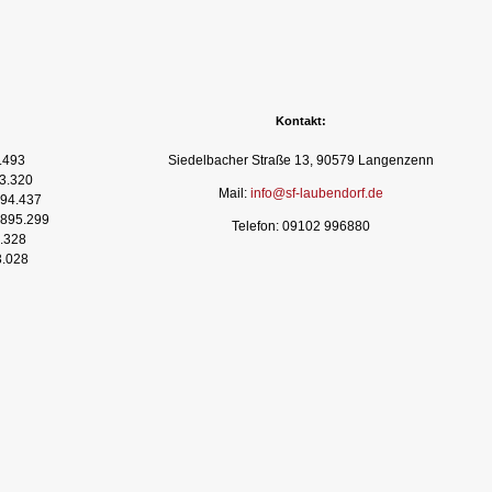
Kontakt:
.493
Siedelbacher Straße 13, 90579 Langenzenn
3.320
Mail:
info@sf-laubendorf.de
94.437
895.299
Telefon: 09102 996880
.328
3.028