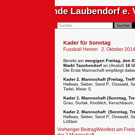
Zum
Sportfreunde Laubendorf e. 
Inhalt
springen
Suchen
Suchen
nach:
Kader für Sonntag
Fussball Herren
2. Oktober 201
Bereits am
morgigen Freitag, den 0
Markt Taschendorf
an (Anstoß
16 U
Die Erste Mannschaft empfängt dabe
Kader 2. Mannschaft (Freitag, Tref
Hallwas, Sieber, Sand P., Osswald, S
Tiefel, Meier S.
Kader 1. Mannschaft (Sonntag, Tre
Grau, Durlak, Knoblich, Kerschbaum, T
Kader 2. Mannschaft (Sonntag, Tr
Hallwas, Sieber, Sand P., Osswald, S
Lößlein
Beitragsnavigation
Vorheriger Beitrag
Weinfest am Freit
der 2.Mannschaft