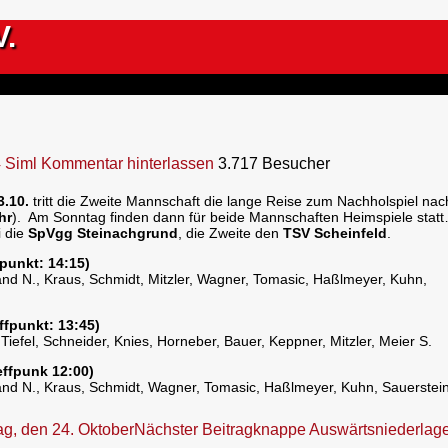
V.
4
Siml
Kommentar hinterlassen
3.717 Besucher
3.10.
tritt die Zweite Mannschaft die lange Reise zum Nachholspiel nac
hr
). Am Sonntag finden dann für beide Mannschaften Heimspiele stat
i die
SpVgg Steinachgrund
, die Zweite den
TSV Scheinfeld
.
fpunkt: 14:15)
and N., Kraus, Schmidt, Mitzler, Wagner, Tomasic, Haßlmeyer, Kuhn,
ffpunkt: 13:45)
iefel, Schneider, Knies, Horneber, Bauer, Keppner, Mitzler, Meier S.
effpunk 12:00)
and N., Kraus, Schmidt, Wagner, Tomasic, Haßlmeyer, Kuhn, Sauerstein
ag, den 24. Oktober
Nächster Beitrag
knappe Auswärtsniederlag