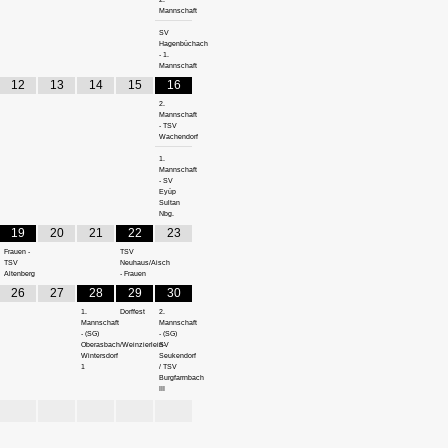
Mannschaft
SV
Hagenbüchach
- 1.
Mannschaft
12
13
14
15
16
2.
Mannschaft
- TSV
Wachendorf
1.
Mannschaft
- SV
Eyüp
Sultan
Nbg.
19
20
21
22
23
Frauen -
TSV
TSV
Neuhaus/Aisch
Altenberg
- Frauen
26
27
28
29
30
1.
Dorffest
2.
Mannschaft
Mannschaft
- (SG)
- (SG)
Oberasbach/Weinzierlein-
SV
Wintersdorf
Seukendorf
1
/ TSV
Burgfarrnbach
III