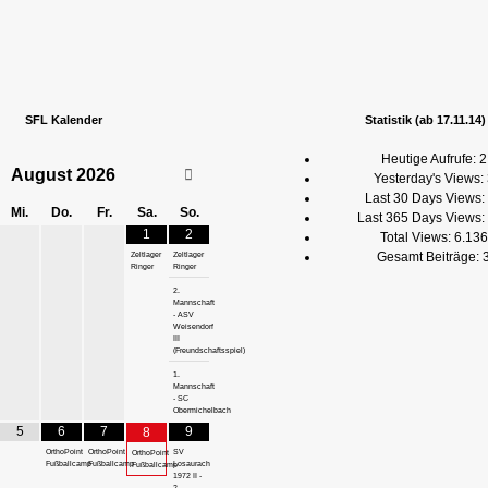
SFL Kalender
Statistik (ab 17.11.14)
Heutige Aufrufe:
2
August
2026
Yesterday's Views:
Last 30 Days Views:
Mi.
Do.
Fr.
Sa.
So.
Last 365 Days Views:
1
2
Total Views:
6.136
Gesamt Beiträge:
Zeltlager
Zeltlager
Ringer
Ringer
2.
Mannschaft
- ASV
Weisendorf
III
(Freundschaftsspiel)
1.
Mannschaft
- SC
Obermichelbach
5
6
7
9
8
OrthoPoint
OrthoPoint
SV
OrthoPoint
Fußballcamp
Fußballcamp
Losaurach
Fußballcamp
1972 II -
2.