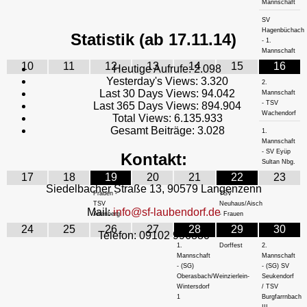
Mannschaft
SV
Hagenbüchach
Statistik (ab 17.11.14)
- 1.
Mannschaft
10
11
12
13
14
15
16
Heutige Aufrufe:
2.098
Yesterday's Views:
3.320
2.
Last 30 Days Views:
94.042
Mannschaft
- TSV
Last 365 Days Views:
894.904
Wachendorf
Total Views:
6.135.933
Gesamt Beiträge:
3.028
1.
Mannschaft
- SV Eyüp
Kontakt:
Sultan Nbg.
17
18
19
20
21
22
23
Siedelbacher Straße 13, 90579 Langenzenn
Frauen -
TSV
TSV
Neuhaus/Aisch
Mail:
info@sf-laubendorf.de
Altenberg
- Frauen
24
25
26
27
28
29
30
Telefon: 09102 996880
1.
Dorffest
2.
Mannschaft
Mannschaft
- (SG)
- (SG) SV
Oberasbach/Weinzierlein-
Seukendorf
Wintersdorf
/ TSV
1
Burgfarrnbach
III