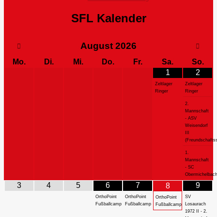
SFL Kalender
August
2026
Mo.
Di.
Mi.
Do.
Fr.
Sa.
So.
1
2
Zeltlager
Zeltlager
Ringer
Ringer
2.
Mannschaft
- ASV
Weisendorf
III
(Freundschaftss
1.
Mannschaft
- SC
Obermichelbac
3
4
5
6
7
9
8
OrthoPoint
OrthoPoint
SV
OrthoPoint
Fußballcamp
Fußballcamp
Losaurach
Fußballcamp
1972 II - 2.