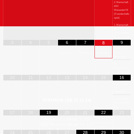
2. Mannschaft -
ASV
Weisendorf III
(Freundschafts
spiel)
1. Mannschaft -
SC
Obermichelbac
h
3
4
5
6
7
9
8
OrthoPoint
OrthoPoint
SV Losaurach
OrthoPoint
Fußballcamp
Fußballcamp
1972 II - 2.
Fußballcamp
Mannschaft
SV
Hagenbüchach
- 1. Mannschaft
10
11
12
13
14
15
16
2. Mannschaft -
TSV
Wachendorf
1. Mannschaft -
STATISTIK (AB 17.11.14)
SV Eyüp Sultan
Nbg.
17
18
19
20
21
22
23
Heutige Aufrufe:
183
Yesterday's Views:
3.320
Frauen - TSV
TSV
Altenberg
Neuhaus/Aisch
Last 30 Days Views:
92.127
- Frauen
Last 365 Days Views:
892.989
24
25
26
27
28
29
30