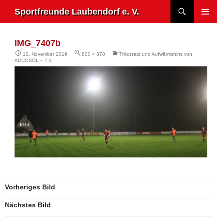
Zum
Suchen
Sportfreunde Laubendorf e. V.
Inhalt
PRIMÄR
springen
MENÜ
IMG_7407b
13. November 2019
800 × 378
Trikotsatz und Aufwärmshirts von
ADCOSOL – 7:1
Vorheriges Bild
Nächstes Bild