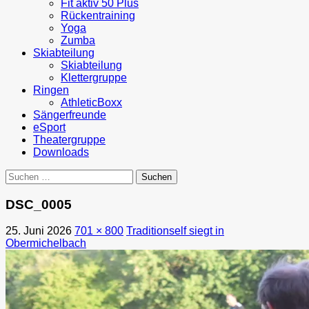
Fit aktiv 50 Plus
Rückentraining
Yoga
Zumba
Skiabteilung
Skiabteilung
Klettergruppe
Ringen
AthleticBoxx
Sängerfreunde
eSport
Theatergruppe
Downloads
Suchen
nach:
DSC_0005
25. Juni 2026
701 × 800
Traditionself siegt in
Obermichelbach