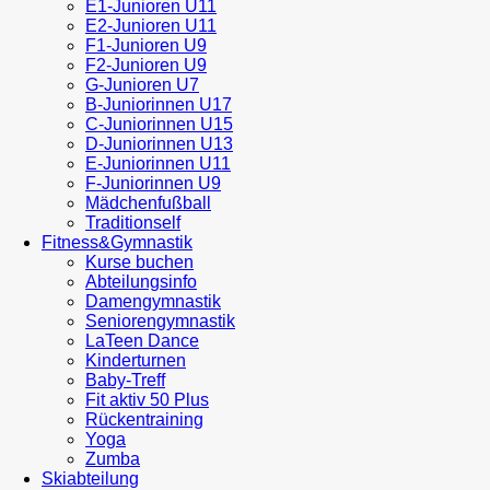
E1-Junioren U11
E2-Junioren U11
F1-Junioren U9
F2-Junioren U9
G-Junioren U7
B-Juniorinnen U17
C-Juniorinnen U15
D-Juniorinnen U13
E-Juniorinnen U11
F-Juniorinnen U9
Mädchenfußball
Traditionself
Fitness&Gymnastik
Kurse buchen
Abteilungsinfo
Damengymnastik
Seniorengymnastik
LaTeen Dance
Kinderturnen
Baby-Treff
Fit aktiv 50 Plus
Rückentraining
Yoga
Zumba
Skiabteilung