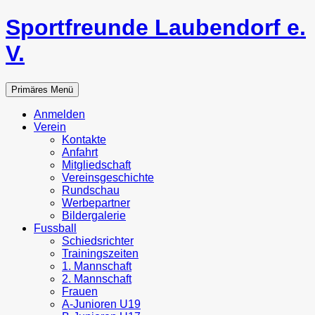
Zum
Sportfreunde Laubendorf e.
Inhalt
springen
V.
Suchen
Primäres Menü
Anmelden
Verein
Kontakte
Anfahrt
Mitgliedschaft
Vereinsgeschichte
Rundschau
Werbepartner
Bildergalerie
Fussball
Schiedsrichter
Trainingszeiten
1. Mannschaft
2. Mannschaft
Frauen
A-Junioren U19