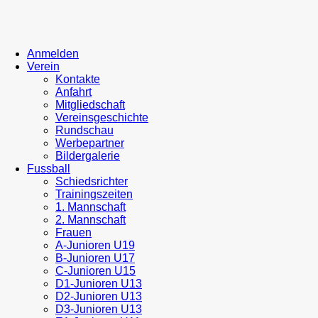
Anmelden
Verein
Kontakte
Anfahrt
Mitgliedschaft
Vereinsgeschichte
Rundschau
Werbepartner
Bildergalerie
Fussball
Schiedsrichter
Trainingszeiten
1. Mannschaft
2. Mannschaft
Frauen
A-Junioren U19
B-Junioren U17
C-Junioren U15
D1-Junioren U13
D2-Junioren U13
D3-Junioren U13