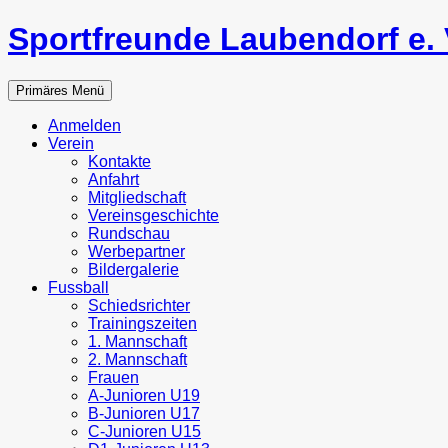
Zum
Sportfreunde Laubendorf e. 
Inhalt
springen
Suchen
Primäres Menü
Anmelden
Verein
Kontakte
Anfahrt
Mitgliedschaft
Vereinsgeschichte
Rundschau
Werbepartner
Bildergalerie
Fussball
Schiedsrichter
Trainingszeiten
1. Mannschaft
2. Mannschaft
Frauen
A-Junioren U19
B-Junioren U17
C-Junioren U15