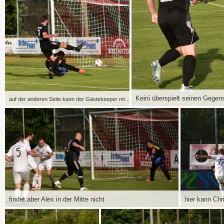
Keini überspielt seinen Gegens
auf der anderen Seite kann der Gästekeeper mit vollem Einsatz einen Torerfolg von Markus verhindern
findet aber Alex in der Mitte nicht
hier kann Chr