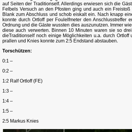
auf Seiten der Traditionself. Allerdings erwiesen sich die Gä
Felbels Versuch an den Pfosten ging und auch ein Freisto
Blank zum Abschluss und schob eiskalt ein. Nach knapp einer
konnte durch Ortloff per Foulelfmeter den Anschlusstreffer 
Ordnung und die Gäste wussten dies auszunutzen. Immer wieder
diese auch verwerten. Binnen 10 Minuten waren sie so dreima
dieTraditionself noch einige Möglichkeiten u.a. durch Ortlo
prallen und Knies konnte zum 2:5 Endstand abstauben.
Torschützen:
0:1 –
0:2 –
1:2 Ralf Ortloff (FE)
1:3 –
1:4 –
1:5 –
2:5 Markus Knies