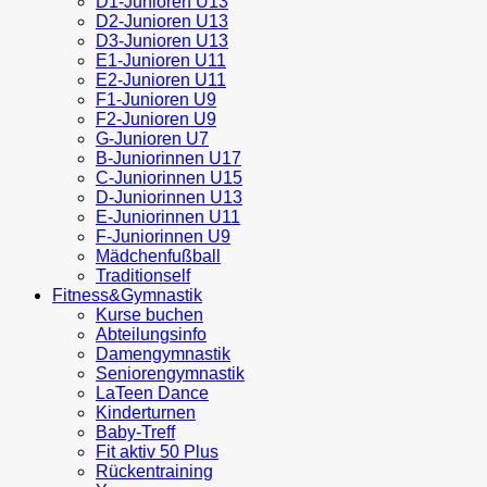
D1-Junioren U13
D2-Junioren U13
D3-Junioren U13
E1-Junioren U11
E2-Junioren U11
F1-Junioren U9
F2-Junioren U9
G-Junioren U7
B-Juniorinnen U17
C-Juniorinnen U15
D-Juniorinnen U13
E-Juniorinnen U11
F-Juniorinnen U9
Mädchenfußball
Traditionself
Fitness&Gymnastik
Kurse buchen
Abteilungsinfo
Damengymnastik
Seniorengymnastik
LaTeen Dance
Kinderturnen
Baby-Treff
Fit aktiv 50 Plus
Rückentraining