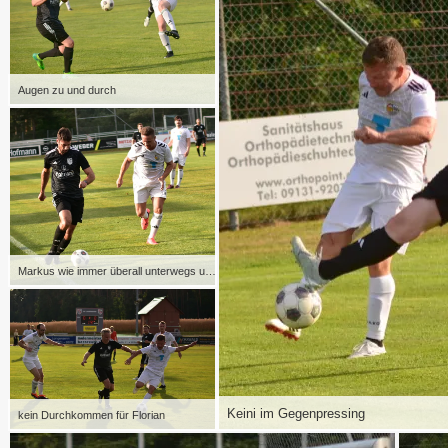
Augen zu und durch
Markus wie immer überall unterwegs und Antreiber Nr. 1
Keini im Gegenpressing
kein Durchkommen für Florian