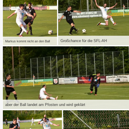
Großchance für die SFL-AH
Markus kommt nicht an den Ball
aber der Ball landet am Pfosten und wird geklärt