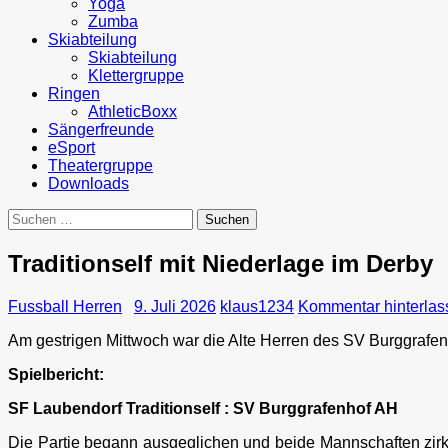
Yoga
Zumba
Skiabteilung
Skiabteilung
Klettergruppe
Ringen
AthleticBoxx
Sängerfreunde
eSport
Theatergruppe
Downloads
Suchen
nach:
Traditionself mit Niederlage im Derby
Fussball Herren
9. Juli 2026
klaus1234
Kommentar hinterlas
Am gestrigen Mittwoch war die Alte Herren des SV Burggrafen
Spielbericht:
SF Laubendorf Traditionself : SV Burggrafenhof AH 
Die Partie begann ausgeglichen und beide Mannschaften zirku