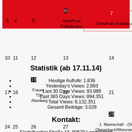
6
7
3
4
5
OrthoPoint
OrthoPoint Fußball
Fußballcamp
10
11
12
13
14
Statistik (ab 17.11.14)
19
Heutige Aufrufe:
1.836
Yesterday's Views:
2.893
Frauen -
Last 30 Days Views:
93.988
17
18
20
21
TSV
Last 365 Days Views:
894.351
Altenberg
Total Views:
6.132.351
Gesamt Beiträge:
3.028
28
Kontakt:
1. Mannschaft - (S
24
25
26
27
Oberasbach/Weinzierl