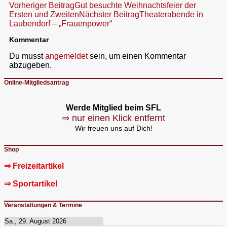
Beitragsnavigation
Vorheriger Beitrag
Gut besuchte Weihnachtsfeier der
Ersten und Zweiten
Nächster Beitrag
Theaterabende in
Laubendorf – „Frauenpower“
Kommentar
Du musst
angemeldet
sein, um einen Kommentar
abzugeben.
Online-Mitgliedsantrag
Werde Mitglied beim SFL
⇒ nur einen Klick entfernt
Wir freuen uns auf Dich!
Shop
⇒ Freizeitartikel
⇒ Sportartikel
Veranstaltungen & Termine
Sa., 29. August 2026