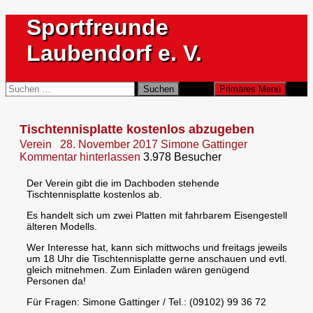
Zum
Sportfreunde
Inhalt
springen
Laubendorf e. V.
Suchen
Suchen
Primäres Menü
nach:
Tischtennisplatte kostenlos abzugeben
Verein
28. November 2017
Simone Gattinger
Kommentar hinterlassen
3.978 Besucher
Der Verein gibt die im Dachboden stehende
Tischtennisplatte kostenlos ab.
Es handelt sich um zwei Platten mit fahrbarem Eisengestell
älteren Modells.
Wer Interesse hat, kann sich mittwochs und freitags jeweils
um 18 Uhr die Tischtennisplatte gerne anschauen und evtl.
gleich mitnehmen. Zum Einladen wären genügend
Personen da!
Für Fragen: Simone Gattinger / Tel.: (09102) 99 36 72