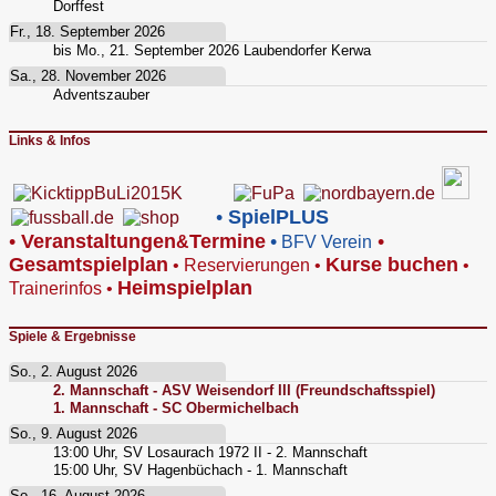
Dorffest
Fr., 18. September 2026
bis
Mo., 21. September 2026
Laubendorfer Kerwa
Sa., 28. November 2026
Adventszauber
Links & Infos
•
SpielPLUS
•
V
eranstaltungen
Termine
•
•
&
BFV Verein
Gesamtspielplan
Kurse buchen
•
Reservierungen
•
•
Heimspielplan
Trainerinfos
•
Spiele & Ergebnisse
So., 2. August 2026
2. Mannschaft - ASV Weisendorf III (Freundschaftsspiel)
1. Mannschaft - SC Obermichelbach
So., 9. August 2026
13:00
Uhr,
SV Losaurach 1972 II - 2. Mannschaft
15:00
Uhr,
SV Hagenbüchach - 1. Mannschaft
So., 16. August 2026