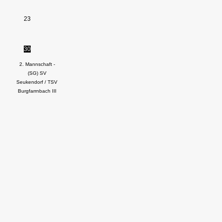
23
30
2. Mannschaft -
(SG) SV
Seukendorf / TSV
Burgfarrnbach III