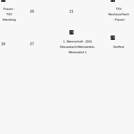
Frauen -
TSV
20
21
TSV
Neuhaus/Aisch
Altenberg
- Frauen
28
29
1. Mannschaft - (SG)
26
27
Oberasbach/Weinzierlein-
Dorffest
Wintersdorf 1