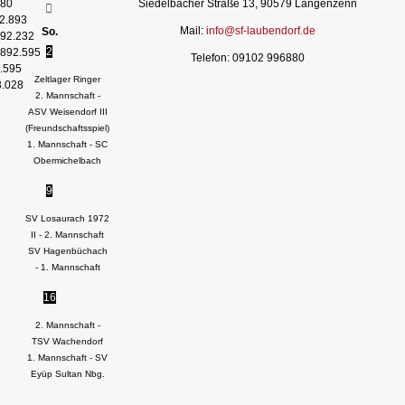
80
Siedelbacher Straße 13, 90579 Langenzenn
2.893
Mail:
info@sf-laubendorf.de
So.
92.232
2
892.595
Telefon: 09102 996880
.595
Zeltlager Ringer
3.028
2. Mannschaft -
ASV Weisendorf III
(Freundschaftsspiel)
1. Mannschaft - SC
Obermichelbach
9
SV Losaurach 1972
II - 2. Mannschaft
SV Hagenbüchach
- 1. Mannschaft
16
2. Mannschaft -
TSV Wachendorf
1. Mannschaft - SV
Eyüp Sultan Nbg.