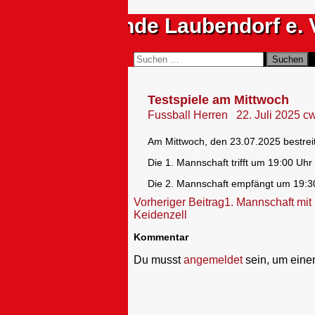
Zum
Sportfreunde Laubendorf e. 
Inhalt
springen
Suchen
Suchen
nach:
Testspiele am Mittwoch
Fussball Herren
22. Juli 2025
c
Am Mittwoch, den 23.07.2025 bestreite
Die 1. Mannschaft trifft um 19:00 Uhr
Die 2. Mannschaft empfängt um 19:3
Beitragsnavigation
Vorheriger Beitrag
1. Mannschaft mi
Keidenzell
Kommentar
Du musst
angemeldet
sein, um ein