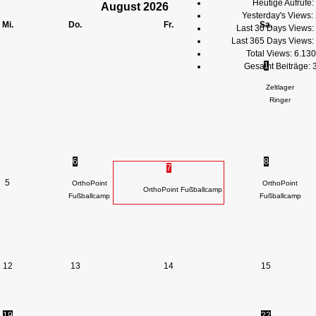
Heutige Aufrufe:
August
2026
Yesterday's Views:
Mi.
Do.
Fr.
Sa.
Last 30 Days Views:
Last 365 Days Views:
Total Views:
6.130
1
Gesamt Beiträge:
Zeltlager
Ringer
6
8
7
5
OrthoPoint
OrthoPoint
OrthoPoint Fußballcamp
Fußballcamp
Fußballcamp
12
13
14
15
19
22