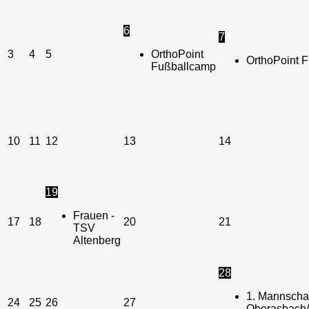
6
7
3
4
5
OrthoPoint
OrthoPoint 
Fußballcamp
10
11
12
13
14
19
Frauen -
17
18
20
21
TSV
Altenberg
28
1. Mannschaf
24
25
26
27
Oberasbach/