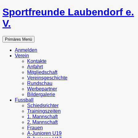
Zum
Sportfreunde Laubendorf e.
Inhalt
springen
V.
Suchen
Primäres Menü
Anmelden
Verein
Kontakte
Anfahrt
Mitgliedschaft
Vereinsgeschichte
Rundschau
Werbepartner
Bildergalerie
Fussball
Schiedsrichter
Trainingszeiten
1. Mannschaft
2. Mannschaft
Frauen
A-Junioren U19