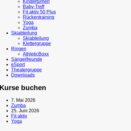
Kinderturnen
Baby-Treff
Fit aktiv 50 Plus
Rückentraining
Yoga
Zumba
Skiabteilung
Skiabteilung
Klettergruppe
Ringen
AthleticBoxx
Sängerfreunde
eSport
Theatergruppe
Downloads
Kurse buchen
7. Mai 2026
Zumba
25. Juni 2026
Fit aktiv
Yoga