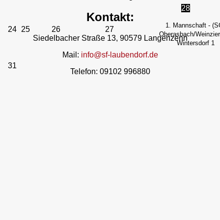
28
Kontakt:
1. Mannschaft - (S
24
25
26
27
Oberasbach/Weinzierl
Siedelbacher Straße 13, 90579 Langenzenn
Wintersdorf 1
Mail:
info@sf-laubendorf.de
31
Telefon: 09102 996880