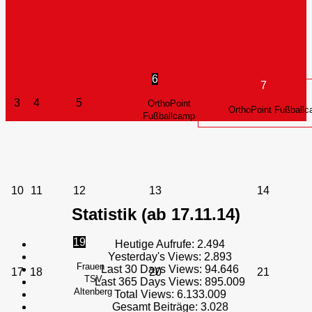
6
7
3
4
5
OrthoPoint
OrthoPoint Fußball
Fußballcamp
10
11
12
13
14
Statistik (ab 17.11.14)
19
Heutige Aufrufe:
2.494
Yesterday's Views:
2.893
Frauen -
Last 30 Days Views:
94.646
17
18
20
21
TSV
Last 365 Days Views:
895.009
Altenberg
Total Views:
6.133.009
Gesamt Beiträge:
3.028