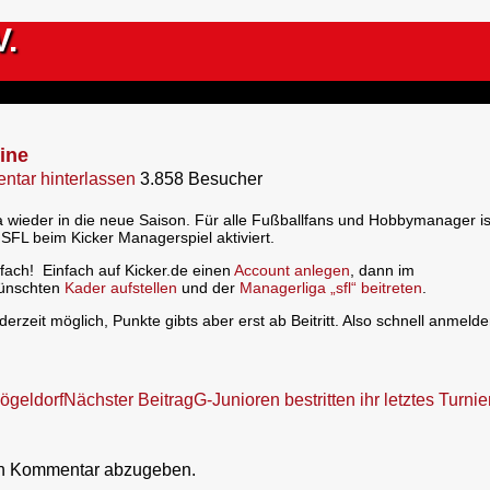
V.
ine
tar hinterlassen
3.858 Besucher
a wieder in die neue Saison. Für alle Fußballfans und Hobbymanager is
 SFL beim Kicker Managerspiel aktiviert.
fach! Einfach auf Kicker.de einen
Account anlegen
, dann im
wünschten
Kader aufstellen
und der
Managerliga „sfl“ beitreten
.
derzeit möglich, Punkte gibts aber erst ab Beitritt. Also schnell anmeld
ögeldorf
Nächster Beitrag
G-Junioren bestritten ihr letztes Turnie
en Kommentar abzugeben.