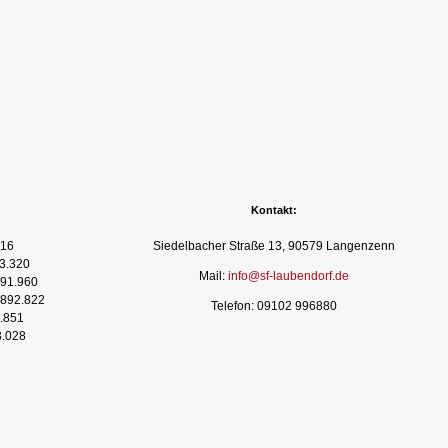
Kontakt:
16
Siedelbacher Straße 13, 90579 Langenzenn
3.320
Mail:
info@sf-laubendorf.de
91.960
892.822
Telefon: 09102 996880
.851
3.028