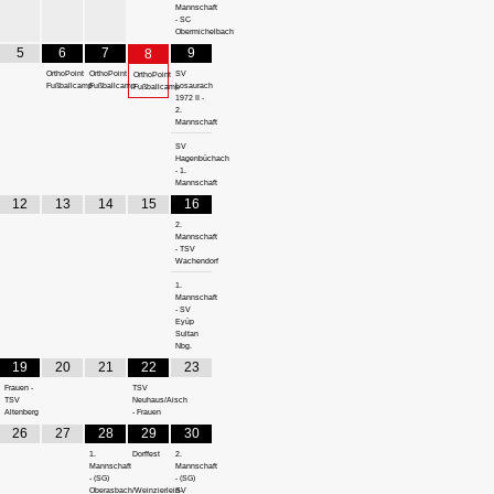
Mannschaft
- SC
Obermichelbach
5
6
7
9
8
OrthoPoint
OrthoPoint
SV
OrthoPoint
Fußballcamp
Fußballcamp
Losaurach
Fußballcamp
1972 II -
2.
Mannschaft
SV
Hagenbüchach
- 1.
Mannschaft
12
13
14
15
16
2.
Mannschaft
- TSV
Wachendorf
1.
Mannschaft
- SV
Eyüp
Sultan
Nbg.
19
20
21
22
23
Frauen -
TSV
TSV
Neuhaus/Aisch
Altenberg
- Frauen
26
27
28
29
30
1.
Dorffest
2.
Mannschaft
Mannschaft
- (SG)
- (SG)
Oberasbach/Weinzierlein-
SV