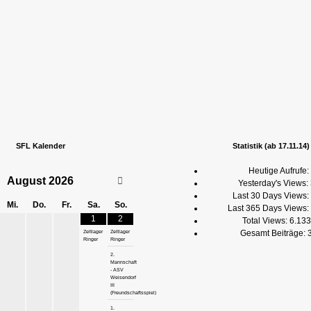
SFL Kalender
Statistik (ab 17.11.14)
Heutige Aufrufe:
August
2026
Yesterday's Views:
Last 30 Days Views:
Mi.
Do.
Fr.
Sa.
So.
Last 365 Days Views:
1
2
Total Views:
6.133
Gesamt Beiträge:
Zeltlager
Zeltlager
Ringer
Ringer
2.
Mannschaft
- ASV
Weisendorf
III
(Freundschaftsspiel)
1.