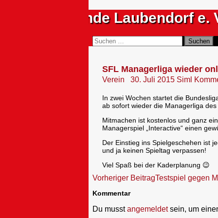
Zum
Sportfreunde Laubendorf e. 
Inhalt
springen
Suchen
Suchen
nach:
SFL Managerliga wieder onl
Verein
30. Juli 2015
Siml
Kommen
In zwei Wochen startet die Bundeslig
ab sofort wieder die Managerliga des
Mitmachen ist kostenlos und ganz ein
Managerspiel „Interactive“ einen ge
Der Einstieg ins Spielgeschehen ist je
und ja keinen Spieltag verpassen!
Viel Spaß bei der Kaderplanung 😉
Beitragsnavigation
Vorheriger Beitrag
Testspiel gegen M
Kommentar
Du musst
angemeldet
sein, um ein