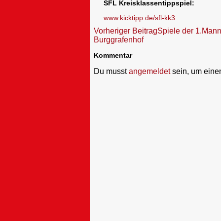
SFL Kreisklassentippspiel:
www.kicktipp.de/sfl-kk3
Beitragsnavigation
Vorheriger Beitrag
Spiele der 1.Man
Burggrafenhof
Kommentar
Du musst
angemeldet
sein, um ein