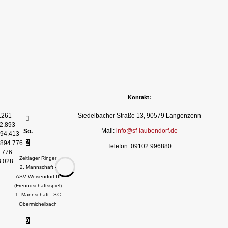
Kontakt:
.261
Siedelbacher Straße 13, 90579 Langenzenn
2.893
Mail:
info@sf-laubendorf.de
So.
94.413
2
894.776
Telefon: 09102 996880
.776
Zeltlager Ringer
3.028
2. Mannschaft -
ASV Weisendorf III
(Freundschaftsspiel)
1. Mannschaft - SC
Obermichelbach
9