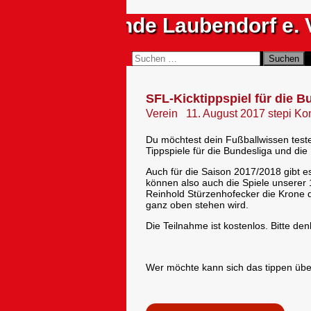
Zum
Sportfreunde Laubendorf e. 
Inhalt
springen
Suchen
Suchen
nach:
SFL-Kicktippspiel für die B
Verein
11. August 2017
stepi
Kom
Du möchtest dein Fußballwissen teste
Tippspiele für die Bundesliga und die 
Auch für die Saison 2017/2018 gibt e
können also auch die Spiele unserer
Reinhold Stürzenhofecker die Krone d
ganz oben stehen wird.
Die Teilnahme ist kostenlos. Bitte d
Wer möchte kann sich das tippen über