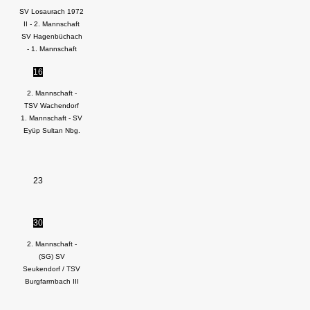
SV Losaurach 1972
II - 2. Mannschaft
SV Hagenbüchach
- 1. Mannschaft
16
2. Mannschaft -
TSV Wachendorf
1. Mannschaft - SV
Eyüp Sultan Nbg.
23
30
2. Mannschaft -
(SG) SV
Seukendorf / TSV
Burgfarrnbach III