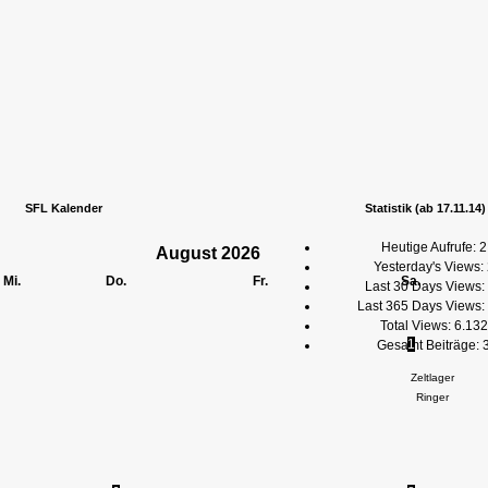
SFL Kalender
Statistik (ab 17.11.14)
Heutige Aufrufe:
2
August
2026
Yesterday's Views:
Mi.
Do.
Fr.
Sa.
Last 30 Days Views:
Last 365 Days Views:
Total Views:
6.132
1
Gesamt Beiträge:
Zeltlager
Ringer