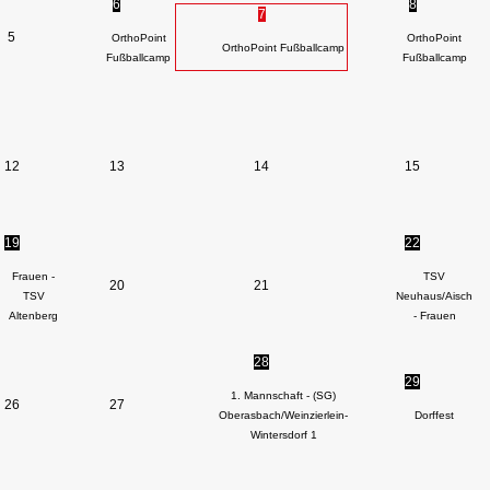
6
8
7
5
OrthoPoint
OrthoPoint
OrthoPoint Fußballcamp
Fußballcamp
Fußballcamp
12
13
14
15
19
22
Frauen -
TSV
20
21
TSV
Neuhaus/Aisch
Altenberg
- Frauen
28
29
1. Mannschaft - (SG)
26
27
Oberasbach/Weinzierlein-
Dorffest
Wintersdorf 1