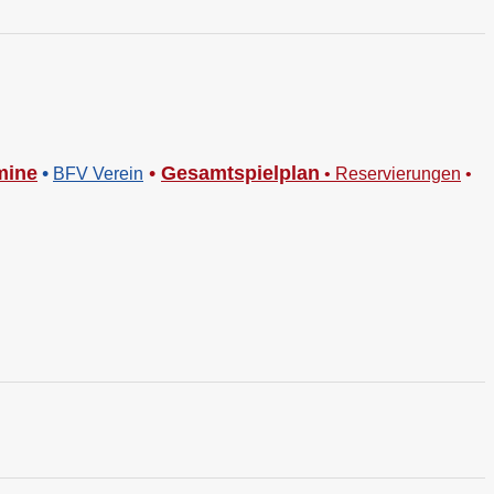
mine
•
•
Gesamtspielplan
BFV Verein
•
Reservierungen
•