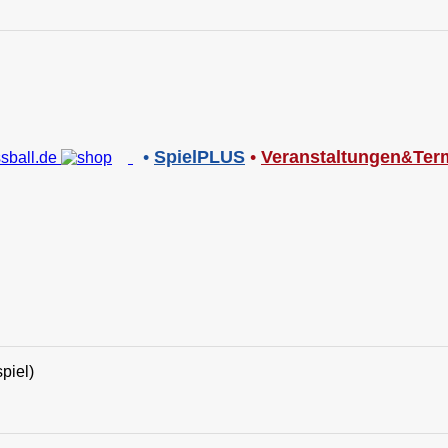
•
SpielPLUS
•
V
eranstaltungen
Ter
&
piel)