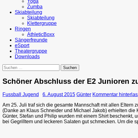
Yoga
Zumba
Skiabteilung
Skiabteilung
Klettergruppe
Ringen
AthleticBoxx
Sängerfreunde
eSport
Theatergruppe
Downloads
Suchen
nach:
Schöner Abschluss der E2 Junioren 
Fussball Jugend
6. August 2015
Günter
Kommentar hinterla
Am 25. Juli traf sich die gesamte Mannschaft mit allen Elter
(Danke an Klaus Schneider und Michael Jakob) erhielten die 
Günter, Stefan und Philip wurden mit einem Shirt beschenkt, u
bei Gegrilltem und leckeren Salaten gut schmecken. Um die sp