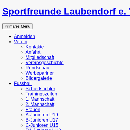
Zum
Sportfreunde Laubendorf e. 
Inhalt
springen
Suchen
Primäres Menü
Anmelden
Verein
Kontakte
Anfahrt
Mitgliedschaft
Vereinsgeschichte
Rundschau
Werbepartner
Bildergalerie
Fussball
Schiedsrichter
Trainingszeiten
1. Mannschaft
2. Mannschaft
Frauen
A-Junioren U19
B-Junioren U17
C-Junioren U15