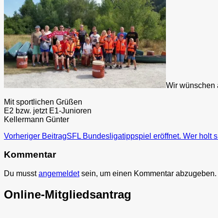
Wir wünschen a
Mit sportlichen Grüßen
E2 bzw. jetzt E1-Junioren
Kellermann Günter
Beitragsnavigation
Vorheriger Beitrag
SFL Bundesligatippspiel eröffnet. Wer holt 
Kommentar
Du musst
angemeldet
sein, um einen Kommentar abzugeben.
Online-Mitgliedsantrag