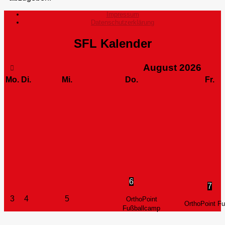
Impressum
Datenschutzerklärung
SFL Kalender
August
2026
Mo.
Di.
Mi.
Do.
Fr.
6
7
3
4
5
OrthoPoint
OrthoPoint F
Fußballcamp