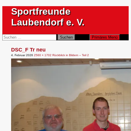
Zum
Sportfreunde
Inhalt
springen
Laubendorf e. V.
Suchen
Suchen
Primäres Menü
nach:
DSC_F Tr neu
4. Februar 2026
2560 × 1702
Rückblick in Bildern – Teil 2