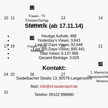
12
Frauen - TV
10
11
13
14
Erlangen/SpVgg
Statistik (ab 17.11.14)
Erlangen 2
Heutige Aufrufe:
488
19
Yesterday's Views:
3.643
Last 30 Days Views:
92.648
17
18
20
21
Frauen - TSV
Last 365 Days Views:
895.441
Altenberg
Total Views:
6.137.966
Gesamt Beiträge:
3.028
28
Kontakt:
1. Mannscha
24
25
26
27
Oberasbach/We
Siedelbacher Straße 13, 90579 Langenzenn
Wintersd
Mail:
info@sf-laubendorf.de
31
Telefon: 09102 996880